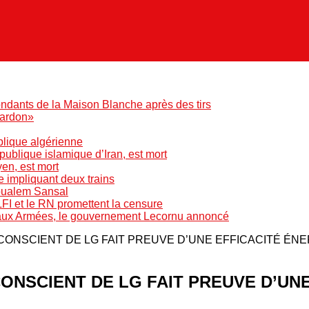
ndants de la Maison Blanche après des tirs
pardon»
blique algérienne
blique islamique d’Iran, est mort
yen, est mort
e impliquant deux trains
Boualem Sansal
LFI et le RN promettent la censure
 aux Armées, le gouvernement Lecornu annoncé
ONSCIENT DE LG FAIT PREUVE D’UNE EFFICACITÉ ÉNERG
ONSCIENT DE LG FAIT PREUVE D’UN