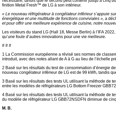
nécessaire, tandis que le second peut contenir jusqu’à cinq bou
finition Metal Fresh™ de LG à son intérieur.
« Le nouveau réfrigérateur à congélateur inférieur s’appuie sur
énergétique et une multitude de fonctions conviviales »,
a décl
et pour offrir une meilleure expérience de cuisine, notre nouve
Les visiteurs du stand LG (Hall 18, Messe Berlin) à l’IFA 2022, 
qu’une foule d’autres innovations pour une vie meilleure.
# # #
1 La Commission européenne a révisé ses normes de classeme
introduit, avec des notes allant de A à G au lieu de l’échelle
2 Basé sur les résultats du test de consommation d’énergie d
nouveau congélateur inférieur de LG est de 99 kWh, tandis qu
3 Basé sur les résultats des tests UL utilisant la méthode de 
entre les modèles de réfrigérateurs LG Bottom Freezer GBB72NS
4 Basé sur les résultats des tests UL utilisant la méthode de 
du modèle de réfrigérateur LG GBB72NSDFN diminue de cinq pour
M. B.