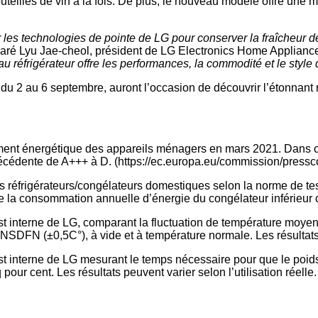
teilles de vin à la fois. De plus, le nouveau modèle offre une m
 les technologies de pointe de LG pour conserver la fraîcheur de
aré Lyu Jae-cheol, président de LG Electronics Home Applianc
au réfrigérateur offre les performances, la commodité et le styl
du 2 au 6 septembre, auront l’occasion de découvrir l’étonnant réf
nt énergétique des appareils ménagers en mars 2021. Dans ce
 précédente de A+++ à D. (https://ec.europa.eu/commission/press
es réfrigérateurs/congélateurs domestiques selon la norme de 
e la consommation annuelle d’énergie du congélateur inférieur
test interne de LG, comparant la fluctuation de température moye
DFN (±0,5C°), à vide et à température normale. Les résultats pe
test interne de LG mesurant le temps nécessaire pour que le poi
 cent. Les résultats peuvent varier selon l’utilisation réelle.