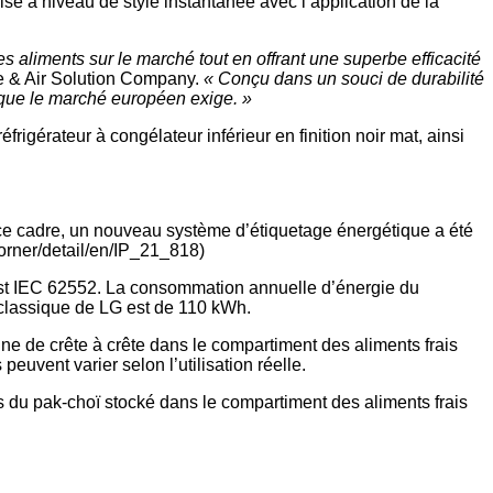
ise à niveau de style instantanée avec l’application de la
s aliments sur le marché tout en offrant une superbe efficacité
e & Air Solution Company.
« Conçu dans un souci de durabilité
e que le marché européen exige. »
rigérateur à congélateur inférieur en finition noir mat, ainsi
 cadre, un nouveau système d’étiquetage énergétique a été
corner/detail/en/IP_21_818)
test IEC 62552. La consommation annuelle d’énergie du
 classique de LG est de 110 kWh.
nne de crête à crête dans le compartiment des aliments frais
uvent varier selon l’utilisation réelle.
ds du pak-choï stocké dans le compartiment des aliments frais