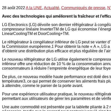
28 août 2022
A la UNE
,
Actualité
,
Communiqués de presse
,
N
Avec des technologies qui améliorent la fraîcheur et l’effi
LG Electronics (LG) dévoile son dernier réfrigérateur à congé
compresseur linéaire InverterTM de LG qui économise l’énergi
LinearCoolingTM et DoorCooling+TM.
Le réfrigérateur à congélateur inférieur de LG peut se vanter 
la Commission européenne.1 Pour obtenir la note « A », LG a amé
d’obtenir une distribution plus efficace et plus régulière de l’air
Le nouveau réfrigérateur de LG utilise également le compresse
inférieur offre une réduction de 10 % de la consommation annu
consommateurs à réduire l’empreinte énergétique de leur foyer 
De plus, ce nouveau modèle haute performance est doté des te
température3, ce qui permet de conserver les aliments frais pl
à atteindre, comme le panier de la porte avant.
Pour une expérience utilisateur pratique, le nouveau réfrigérat
permettant aux utilisateurs de gérer les paramètres et de vérifi
Une autre commodité est présentée par la tablette pliante à 2 ni