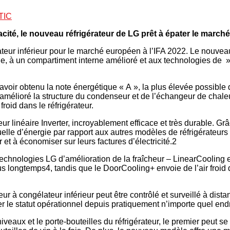
TIC
cacité, le nouveau réfrigérateur de LG prêt à épater le marc
lateur inférieur pour le marché européen à l’IFA 2022. Le nouve
e, à un compartiment interne amélioré et aux technologies de » 
d’avoir obtenu la note énergétique « A », la plus élevée possibl
lioré la structure du condenseur et de l’échangeur de chaleur du 
 froid dans le réfrigérateur.
ur linéaire Inverter, incroyablement efficace et très durable. 
elle d’énergie par rapport aux autres modèles de réfrigérateurs
et à économiser sur leurs factures d’électricité.2
chnologies LG d’amélioration de la fraîcheur – LinearCooling e
us longtemps4, tandis que le DoorCooling+ envoie de l’air froid 
eur à congélateur inférieur peut être contrôlé et surveillé à di
er le statut opérationnel depuis pratiquement n’importe quel endr
veaux et le porte-bouteilles du réfrigérateur, le premier peut se