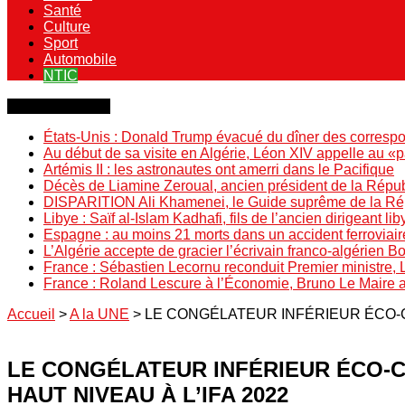
Santé
Culture
Sport
Automobile
NTIC
Dernière minute
États-Unis : Donald Trump évacué du dîner des correspo
Au début de sa visite en Algérie, Léon XIV appelle au «
Artémis II : les astronautes ont amerri dans le Pacifique
Décès de Liamine Zeroual, ancien président de la Répu
DISPARITION Ali Khamenei, le Guide suprême de la Répu
Libye : Saïf al-Islam Kadhafi, fils de l’ancien dirigeant lib
Espagne : au moins 21 morts dans un accident ferroviair
L’Algérie accepte de gracier l’écrivain franco-algérien 
France : Sébastien Lecornu reconduit Premier ministre, 
France : Roland Lescure à l’Économie, Bruno Le Maire
Accueil
>
A la UNE
>
LE CONGÉLATEUR INFÉRIEUR ÉCO-C
LE CONGÉLATEUR INFÉRIEUR ÉCO-C
HAUT NIVEAU À L’IFA 2022