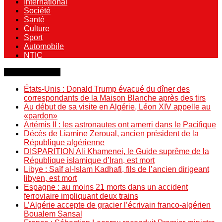
International
Société
Santé
Culture
Sport
Automobile
NTIC
Dernière minute
États-Unis : Donald Trump évacué du dîner des
correspondants de la Maison Blanche après des tirs
Au début de sa visite en Algérie, Léon XIV appelle au
«pardon»
Artémis II : les astronautes ont amerri dans le Pacifique
Décès de Liamine Zeroual, ancien président de la
République algérienne
DISPARITION Ali Khamenei, le Guide suprême de la
République islamique d’Iran, est mort
Libye : Saïf al-Islam Kadhafi, fils de l’ancien dirigeant
libyen, est mort
Espagne : au moins 21 morts dans un accident
ferroviaire impliquant deux trains
L’Algérie accepte de gracier l’écrivain franco-algérien
Boualem Sansal