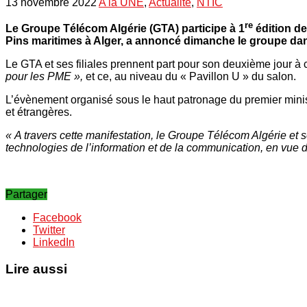
13 novembre 2022
A la UNE
,
Actualité
,
NTIC
re
Le Groupe Télécom Algérie (GTA) participe à 1
édition de
Pins maritimes à Alger, a annoncé dimanche le groupe d
Le GTA et ses filiales prennent part pour son deuxième jour à 
pour les PME »,
et ce, au niveau du « Pavillon U » du salon.
L’évènement organisé sous le haut patronage du premier minist
et étrangères.
« A travers cette manifestation, le Groupe Télécom Algérie et s
technologies de l’information et de la communication, en vue
Partager
Facebook
Twitter
LinkedIn
Lire aussi