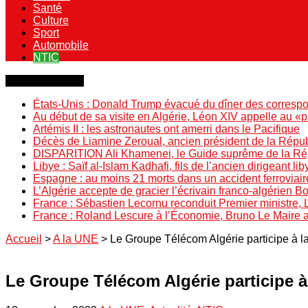
Santé
Culture
Sport
Automobile
NTIC
Dernière minute
États-Unis : Donald Trump évacué du dîner des correspo
Au début de sa visite en Algérie, Léon XIV appelle au «
Artémis II : les astronautes ont amerri dans le Pacifique
Décès de Liamine Zeroual, ancien président de la Répu
DISPARITION Ali Khamenei, le Guide suprême de la Répu
Libye : Saïf al-Islam Kadhafi, fils de l’ancien dirigeant lib
Espagne : au moins 21 morts dans un accident ferroviair
L’Algérie accepte de gracier l’écrivain franco-algérien 
France : Sébastien Lecornu reconduit Premier ministre, 
France : Roland Lescure à l’Économie, Bruno Le Maire
Accueil
>
A la UNE
>
Le Groupe Télécom Algérie participe à l
Le Groupe Télécom Algérie participe à