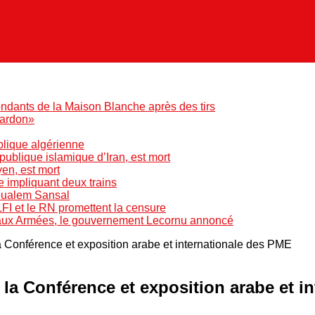
ndants de la Maison Blanche après des tirs
pardon»
blique algérienne
blique islamique d’Iran, est mort
yen, est mort
e impliquant deux trains
Boualem Sansal
LFI et le RN promettent la censure
 aux Armées, le gouvernement Lecornu annoncé
a Conférence et exposition arabe et internationale des PME
 la Conférence et exposition arabe et i