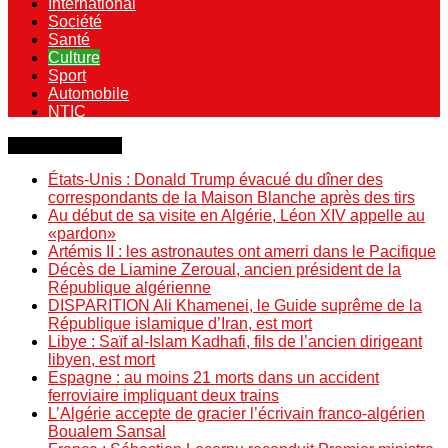
International
Société
Santé
Culture
Sport
Automobile
NTIC
Dernière minute
États-Unis : Donald Trump évacué du dîner des
correspondants de la Maison Blanche après des tirs
Au début de sa visite en Algérie, Léon XIV appelle au
«pardon»
Artémis II : les astronautes ont amerri dans le Pacifique
Décès de Liamine Zeroual, ancien président de la
République algérienne
DISPARITION Ali Khamenei, le Guide suprême de la
République islamique d’Iran, est mort
Libye : Saïf al-Islam Kadhafi, fils de l’ancien dirigeant
libyen, est mort
Espagne : au moins 21 morts dans un accident
ferroviaire impliquant deux trains
L’Algérie accepte de gracier l’écrivain franco-algérien
Boualem Sansal