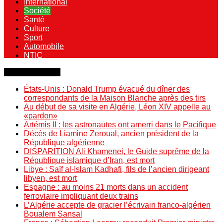
International
Société
Santé
Culture
Sport
Automobile
NTIC
Dernière minute
États-Unis : Donald Trump évacué du dîner des
correspondants de la Maison Blanche après des tirs
Au début de sa visite en Algérie, Léon XIV appelle au
«pardon»
Artémis II : les astronautes ont amerri dans le Pacifique
Décès de Liamine Zeroual, ancien président de la
République algérienne
DISPARITION Ali Khamenei, le Guide suprême de la
République islamique d’Iran, est mort
Libye : Saïf al-Islam Kadhafi, fils de l’ancien dirigeant
libyen, est mort
Espagne : au moins 21 morts dans un accident
ferroviaire impliquant deux trains
L’Algérie accepte de gracier l’écrivain franco-algérien
Boualem Sansal