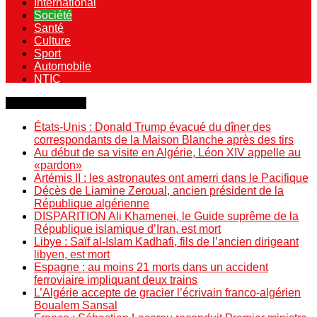
International
Société
Santé
Culture
Sport
Automobile
NTIC
Dernière minute
États-Unis : Donald Trump évacué du dîner des
correspondants de la Maison Blanche après des tirs
Au début de sa visite en Algérie, Léon XIV appelle au
«pardon»
Artémis II : les astronautes ont amerri dans le Pacifique
Décès de Liamine Zeroual, ancien président de la
République algérienne
DISPARITION Ali Khamenei, le Guide suprême de la
République islamique d’Iran, est mort
Libye : Saïf al-Islam Kadhafi, fils de l’ancien dirigeant
libyen, est mort
Espagne : au moins 21 morts dans un accident
ferroviaire impliquant deux trains
L’Algérie accepte de gracier l’écrivain franco-algérien
Boualem Sansal