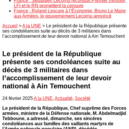
France : Sébastien Lecornu reconduit Premier ministre,
LFI et le RN promettent la censure
France : Roland Lescure à l’Économie, Bruno Le Maire
aux Armées, le gouvernement Lecornu annoncé
Accueil
>
A la UNE
>
Le président de la République présente
ses condoléances suite au décès de 3 militaires dans
l’accomplissement de leur devoir national à Ain Temouchent
Le président de la République
présente ses condoléances suite au
décès de 3 militaires dans
l’accomplissement de leur devoir
national à Ain Temouchent
24 février 2025
A la UNE
,
Actualité
,
Société
Le président de la République, Chef suprême des Forces
armées, ministre de la Défense nationale, M. Abdelmadjid
Tebboune, a adressé, dimanche, ses sincères
condoléances aux familles des vaillants martyrs de
l’Armée nationale populaire (ANP), décédés