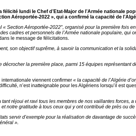
félicité lundi le Chef d’Etat-Major de l’Armée nationale po
ction Aéroportée-2022 », qui a confirmé la capacité de l’Alg
al « Section Aéroportée-2022″, organisé pour la première fois en
e des cadres et personnels de l’Armée nationale populaire, qui o
n dans le message de félicitations.
ment, son objectif suprême, à savoir la communication et la soli
ire décrocher la première place, parmi 15 équipes représentant 
n internationale viennent confirmer
« la capacité de l’Algérie d’
fficulté, n’est inatteignable pour les Algériens lorsqu’il est ques
a tant réjoui et ravi tous les membres de nos vaillantes forces,
et notre gratitude à tous ceux qui y ont contribué de près ou de 
ultats servir d’exemple pour la réalisation de davantage de succ
énéral ».