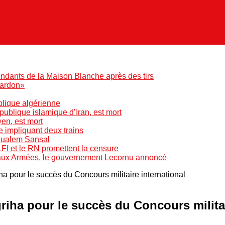
ndants de la Maison Blanche après des tirs
pardon»
blique algérienne
blique islamique d’Iran, est mort
yen, est mort
e impliquant deux trains
Boualem Sansal
LFI et le RN promettent la censure
 aux Armées, le gouvernement Lecornu annoncé
a pour le succès du Concours militaire international
riha pour le succès du Concours militai