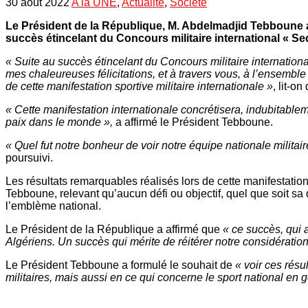
30 août 2022
A la UNE
,
Actualité
,
Société
Le Président de la République, M. Abdelmadjid Tebboune a 
succès étincelant du Concours militaire international « Se
« Suite au succès étincelant du Concours militaire internation
mes chaleureuses félicitations, et à travers vous, à l’ensembl
de cette manifestation sportive militaire internationale »
, lit-o
« Cette manifestation internationale concrétisera, indubitable
paix dans le monde »,
a affirmé le Président Tebboune.
« Quel fut notre bonheur de voir notre équipe nationale milita
poursuivi.
Les résultats remarquables réalisés lors de cette manifestatio
Tebboune, relevant qu’aucun défi ou objectif, quel que soit sa di
l’emblème national.
Le Président de la République a affirmé que
« ce succès, qui 
Algériens. Un succès qui mérite de réitérer notre considération 
Le Président Tebboune a formulé le souhait de
« voir ces rés
militaires, mais aussi en ce qui concerne le sport national en g