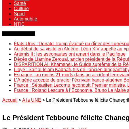
Santé
Culture
Sport
Automobile
NTIC
Dernière minute
États-Unis : Donald Trump évacué du dîner des correspo
Au début de sa visite en Algérie, Léon XIV appelle au «
Artémis II : les astronautes ont amerri dans le Pacifique
Décès de Liamine Zeroual, ancien président de la Répu
DISPARITION Ali Khamenei, le Guide suprême de la Répu
Libye : Saïf al-Islam Kadhafi, fils de l’ancien dirigeant lib
Espagne : au moins 21 morts dans un accident ferroviair
L’Algérie accepte de gracier l’écrivain franco-algérien 
France : Sébastien Lecornu reconduit Premier ministre, 
France : Roland Lescure à l’Économie, Bruno Le Maire
Accueil
>
A la UNE
>
Le Président Tebboune félicite Chanegrih
Le Président Tebboune félicite Chaneg