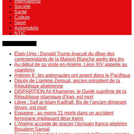
International
Société
Santé
Culture
Sport
Automobile
NTIC
Dernière minute
États-Unis : Donald Trump évacué du dîner des
correspondants de la Maison Blanche après des tirs
Au début de sa visite en Algérie, Léon XIV appelle au
«pardon»
Artémis II : les astronautes ont amerri dans le Pacifique
Décès de Liamine Zeroual, ancien président de la
République algérienne
DISPARITION Ali Khamenei, le Guide suprême de la
République islamique d’Iran, est mort
Libye : Saïf al-Islam Kadhafi, fils de l’ancien dirigeant
libyen, est mort
Espagne : au moins 21 morts dans un accident
ferroviaire impliquant deux trains
L’Algérie accepte de gracier l’écrivain franco-algérien
Boualem Sansal