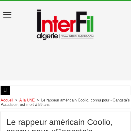
États-Unis : Donald Trump évacué du dîner des correspondants de la Maison Blan
Accueil
>
A la UNE
>
Le rappeur américain Coolio, connu pour «Gangsta’s
Paradise», est mort à 59 ans
Au début de sa visite en Algérie, Léon XIV appelle au «pardon»
Artémis II : les astronautes ont amerri dans le Pacifique
Le rappeur américain Coolio,
Décès de Liamine Zeroual, ancien président de la République algérienne