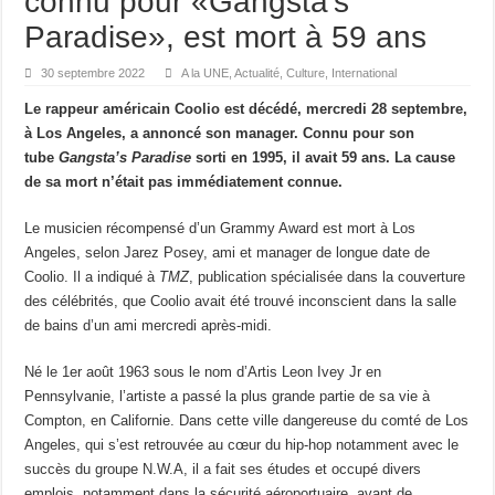
connu pour «Gangsta’s
DISPARITION Ali Khamenei, le Guide suprême de la République islamique d’Iran
Paradise», est mort à 59 ans
Libye : Saïf al-Islam Kadhafi, fils de l’ancien dirigeant libyen, est mort
30 septembre 2022
A la UNE
,
Actualité
,
Culture
,
International
Espagne : au moins 21 morts dans un accident ferroviaire impliquant deux trains
Le rappeur américain Coolio est décédé, mercredi 28 septembre,
L’Algérie accepte de gracier l’écrivain franco-algérien Boualem Sansal
à Los Angeles, a annoncé son manager. Connu pour son
tube
Gangsta’s Paradise
sorti en 1995, il avait 59 ans. La cause
France : Sébastien Lecornu reconduit Premier ministre, LFI et le RN promettent l
de sa mort n’était pas immédiatement connue.
France : Roland Lescure à l’Économie, Bruno Le Maire aux Armées, le gouvern
Le musicien récompensé d’un Grammy Award est mort à Los
Angeles, selon Jarez Posey, ami et manager de longue date de
Coolio. Il a indiqué à
TMZ
, publication spécialisée dans la couverture
des célébrités, que Coolio avait été trouvé inconscient dans la salle
de bains d’un ami mercredi après-midi.
Né le 1er août 1963 sous le nom d’Artis Leon Ivey Jr en
Pennsylvanie, l’artiste a passé la plus grande partie de sa vie à
Compton, en Californie. Dans cette ville dangereuse du comté de Los
Angeles, qui s’est retrouvée au cœur du hip-hop notamment avec le
succès du groupe N.W.A, il a fait ses études et occupé divers
emplois, notamment dans la sécurité aéroportuaire, avant de