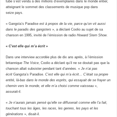
tube s’est vendu à des millions d’exemplaires dans le monde entier,
atteignant le sommet des classements de musique pop dans
seize pays.
« Gangsta’s Paradise
est à propos de la vie, parce qu’on vit aussi
dans le paradis des gangsters
», a déclaré Coolio au sujet de sa
chanson en 1995, invité de l’émission de radio
Howard Stern Show
.
«
C’est elle qui m’a écrit
»
Dans une interview accordée plus de dix ans après, à l’émission
britannique
The Voice
, Coolio a déclaré qu’il ne se doutait pas que la
chanson allait subsister pendant tant d’années. «
Je n’ai pas
écrit
Gangsta’s Paradise.
C’est elle qui m’a écrit… C’était sa propre
entité, là-bas dans le monde des esprits, qui essayait de se frayer un
chemin vers le monde, et elle m’a choisi comme vaisseau
»,
assurait-il.
«
Je n’aurais jamais pensé qu’elle se diffuserait comme elle l’a fait,
touchant tous les âges, les races, les genres, les pays et les
générations
», disait-il.