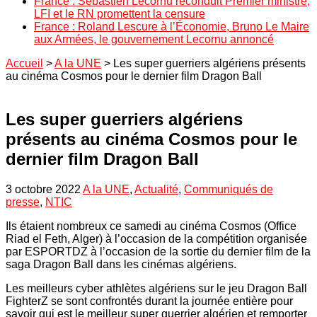
France : Sébastien Lecornu reconduit Premier ministre,
LFI et le RN promettent la censure
France : Roland Lescure à l’Économie, Bruno Le Maire
aux Armées, le gouvernement Lecornu annoncé
Accueil
>
A la UNE
>
Les super guerriers algériens présents
au cinéma Cosmos pour le dernier film Dragon Ball
Les super guerriers algériens
présents au cinéma Cosmos pour le
dernier film Dragon Ball
3 octobre 2022
A la UNE
,
Actualité
,
Communiqués de
presse
,
NTIC
Ils étaient nombreux ce samedi au cinéma Cosmos (Office
Riad el Feth, Alger) à l’occasion de la compétition organisée
par ESPORTDZ à l’occasion de la sortie du dernier film de la
saga Dragon Ball dans les cinémas algériens.
Les meilleurs cyber athlètes algériens sur le jeu Dragon Ball
FighterZ se sont confrontés durant la journée entière pour
savoir qui est le meilleur super guerrier algérien et remporter