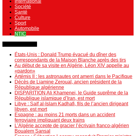
International
Société
Santé
Culture
Sport
Automobile
NTIC
Dernière minute
États-Unis : Donald Trump évacué du dîner des
correspondants de la Maison Blanche après des tirs
Au début de sa visite en Algérie, Léon XIV appelle au
«pardon»
Artémis II : les astronautes ont amerri dans le Pacifique
Décès de Liamine Zeroual, ancien président de la
République algérienne
DISPARITION Ali Khamenei, le Guide suprême de la
République islamique d’Iran, est mort
Libye : Saïf al-Islam Kadhafi, fils de l’ancien dirigeant
libyen, est mort
Espagne : au moins 21 morts dans un accident
ferroviaire impliquant deux trains
L’Algérie accepte de gracier l’écrivain franco-algérien
Boualem Sansal