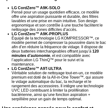
LG CordZero™ A9K-SOLO
Pensé pour un usage quotidien efficace, ce modèle
offre une aspiration puissante et durable, des filtres
lavables et une prise en main intuitive. Son design
ergonomique et son contrôle à une touche facilitent le
nettoyage des zones difficiles d’accès.
LG CordZero™ A9K-PROPLUS
Équipé de la technologie LG KOMPRESSOR™, ce
modèle permet de compresser la poussière dans le bac
afin d’en réduire la fréquence de vidage. Il dispose de
deux batteries interchangeables offrant jusqu’à
120
minutes d’autonomie
, et est compatible avec
l’application LG ThinQ™ pour le suivi et la
maintenance.
LG CordZero™ A9T-ULTRA
Véritable solution de nettoyage tout-en-un, ce modèle
premium est doté de la All-in-One Tower™, qui assure
le vidage automatique du bac, la recharge et le
rangement des accessoires. Il intègre une technologie
UVC LED contribuant à limiter la prolifération
bactérienne, ainsi qu’une fonction aspiration +
serpillière pour un gain de temps optimal.