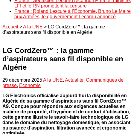
France : Sébastien Lecornu reconduit Premier ministre,
LFI et le RN promettent la censure
France : Roland Lescure à l’Économie, Bruno Le Maire
aux Armées, le gouvernement Lecornu annoncé
Accueil
>
A la UNE
>
LG CordZero™ : la gamme
d’aspirateurs sans fil disponible en Algérie
LG CordZero™ : la gamme
d’aspirateurs sans fil disponible en
Algérie
29 décembre 2025
A la UNE
,
Actualité
,
Communiqués de
presse
,
Economie
LG Electronics
officialise aujourd’hui la disponibilité en
Algérie de sa gamme d’aspirateurs sans fil
CordZero™
A9
. Conçue pour répondre aux exigences actuelles en
matière de propreté, d’hygiène et de confort d’utilisation,
cette gamme illustre le savoir-faire technologique de LG
dans le domaine du nettoyage domestique, en associant
puissance d’aspiration, filtration avancée et ergonomie
optimisée.