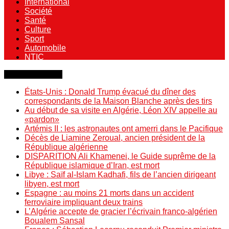
International
Société
Santé
Culture
Sport
Automobile
NTIC
Dernière minute
États-Unis : Donald Trump évacué du dîner des
correspondants de la Maison Blanche après des tirs
Au début de sa visite en Algérie, Léon XIV appelle au
«pardon»
Artémis II : les astronautes ont amerri dans le Pacifique
Décès de Liamine Zeroual, ancien président de la
République algérienne
DISPARITION Ali Khamenei, le Guide suprême de la
République islamique d’Iran, est mort
Libye : Saïf al-Islam Kadhafi, fils de l’ancien dirigeant
libyen, est mort
Espagne : au moins 21 morts dans un accident
ferroviaire impliquant deux trains
L’Algérie accepte de gracier l’écrivain franco-algérien
Boualem Sansal