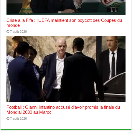
Crise à la Fifa : l’UEFA maintient son boycott des Coupes du
monde
7 août 2026
Football : Gianni Infantino accusé d’avoir promis la finale du
Mondial 2030 au Maroc
7 août 2026