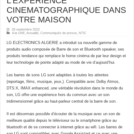
L’EXPERIENCE
CINEMATOGRAPHIQUE DANS
VOTRE MAISON
28 septembre 2022
A la UNE
,
Actualité
,
Communiqués de presse
,
NTIC
LG ELECTRONICS ALGERIE a introduit sa nouvelle gamme de
produits audio composée de Barre de son et Bluetooth speaker, ses
produits tendance qui remplace le home cinéma de par leur design et
leur technologie de pointe adapté au mode de vie d’aujourd’hui.
Les barres de sons LG sont adaptées à toutes les attentes
(reportage, films, musique, jeux,). Compatible avec Dolby Atmos,
DTS:X, IMAX enhanced, une véritable révolution dans le monde du
son, LG offre une expérience hors du commun avec un son
tridimensionnel grâce au haut-parleur central de la barre de son.
Il est désormais possible d’écouter de la musique avec un son de
meilleure qualité depuis le téléviseur ou le smartphone grâce au
bluetooth et de se connecter à internet grâce au wifi. Les barres de
son LG sont compatibles avec Google Assistant et ce avec une