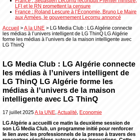
France : Sébastien Lecornu reconduit Premier ministre,
LFI et le RN promettent la censure
France : Roland Lescure à l’Économie, Bruno Le Maire
aux Armées, le gouvernement Lecornu annoncé
Accueil
>
A la UNE
>
LG Media Club : LG Algérie connecte
les médias à l’univers intelligent de LG ThinQ LG Algérie
forme les médias à l’univers de la maison intelligente avec
LG ThinQ
LG Media Club : LG Algérie connecte
les médias à l’univers intelligent de
LG ThinQ LG Algérie forme les
médias à l’univers de la maison
intelligente avec LG ThinQ
17 juillet 2025
A la UNE
,
Actualité
,
Economie
LG Algérie a accueilli ce matin la deuxième session de
son LG Media Club, un programme initié pour renforcer
le lien avec les professionnels de la presse à travers des
rencontres régulières autour de ses innovations. Cette