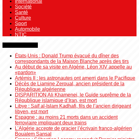
International
Société
Santé
Culture
Sport
Automobile
NTIC
Dernière minute
États-Unis : Donald Trump évacué du dîner des
correspondants de la Maison Blanche après des tirs
Au début de sa visite en Algérie, Léon XIV appelle au
«pardon»
Artémis II : les astronautes ont amerri dans le Pacifique
Décès de Liamine Zeroual, ancien président de la
République algérienne
DISPARITION Ali Khamenei, le Guide suprême de la
République islamique d’Iran, est mort
Libye : Saïf al-Islam Kadhafi, fils de l’ancien dirigeant
libyen, est mort
Espagne : au moins 21 morts dans un accident
ferroviaire impliquant deux trains
L’Algérie accepte de gracier l’écrivain franco-algérien
Boualem Sansal