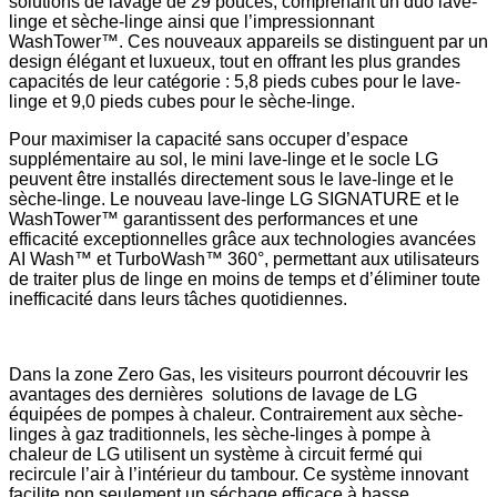
solutions de lavage de 29 pouces, comprenant un duo lave-
linge et sèche-linge ainsi que l’impressionnant
WashTower™. Ces nouveaux appareils se distinguent par un
design élégant et luxueux, tout en offrant les plus grandes
capacités de leur catégorie : 5,8 pieds cubes pour le lave-
linge et 9,0 pieds cubes pour le sèche-linge.
Pour maximiser la capacité sans occuper d’espace
supplémentaire au sol, le mini lave-linge et le socle LG
peuvent être installés directement sous le lave-linge et le
sèche-linge. Le nouveau lave-linge LG SIGNATURE et le
WashTower™ garantissent des performances et une
efficacité exceptionnelles grâce aux technologies avancées
AI Wash™ et TurboWash™ 360°, permettant aux utilisateurs
de traiter plus de linge en moins de temps et d’éliminer toute
inefficacité dans leurs tâches quotidiennes.
Dans la zone Zero Gas, les visiteurs pourront découvrir les
avantages des dernières solutions de lavage de LG
équipées de pompes à chaleur. Contrairement aux sèche-
linges à gaz traditionnels, les sèche-linges à pompe à
chaleur de LG utilisent un système à circuit fermé qui
recircule l’air à l’intérieur du tambour. Ce système innovant
facilite non seulement un séchage efficace à basse