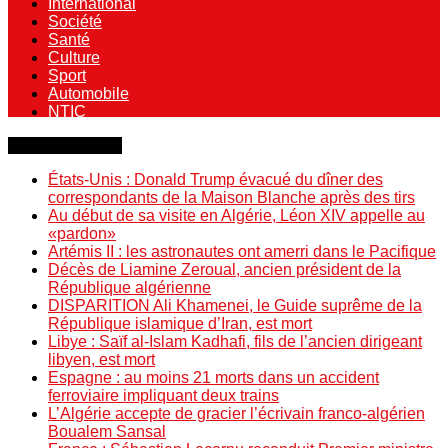
International
Société
Santé
Culture
Sport
Automobile
NTIC
Dernière minute
États-Unis : Donald Trump évacué du dîner des
correspondants de la Maison Blanche après des tirs
Au début de sa visite en Algérie, Léon XIV appelle au
«pardon»
Artémis II : les astronautes ont amerri dans le Pacifique
Décès de Liamine Zeroual, ancien président de la
République algérienne
DISPARITION Ali Khamenei, le Guide suprême de la
République islamique d’Iran, est mort
Libye : Saïf al-Islam Kadhafi, fils de l’ancien dirigeant
libyen, est mort
Espagne : au moins 21 morts dans un accident
ferroviaire impliquant deux trains
L’Algérie accepte de gracier l’écrivain franco-algérien
Boualem Sansal