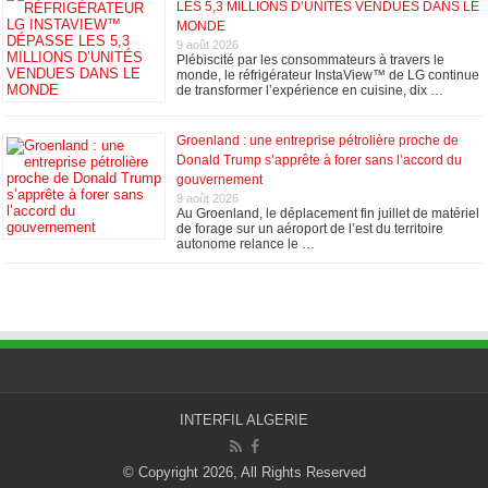
LES 5,3 MILLIONS D’UNITÉS VENDUES DANS LE
MONDE
9 août 2026
Plébiscité par les consommateurs à travers le
monde, le réfrigérateur InstaView™ de LG continue
de transformer l’expérience en cuisine, dix …
Groenland : une entreprise pétrolière proche de
Donald Trump s’apprête à forer sans l’accord du
gouvernement
9 août 2026
Au Groenland, le déplacement fin juillet de matériel
de forage sur un aéroport de l’est du territoire
autonome relance le …
INTERFIL ALGERIE
© Copyright 2026, All Rights Reserved