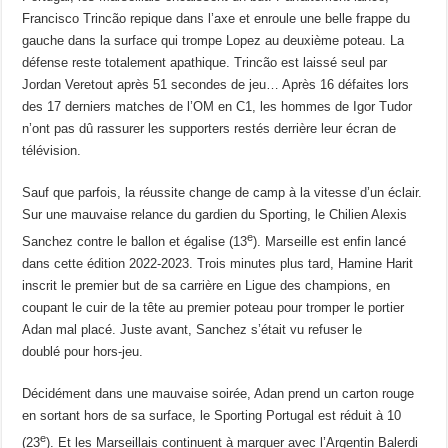
Francisco Trincão repique dans l’axe et enroule une belle frappe du
gauche dans la surface qui trompe Lopez au deuxième poteau. La
défense reste totalement apathique. Trincão est laissé seul par
Jordan Veretout après 51 secondes de jeu… Après 16 défaites lors
des 17 derniers matches de l’OM en C1, les hommes de Igor Tudor
n’ont pas dû rassurer les supporters restés derrière leur écran de
télévision.
Sauf que parfois, la réussite change de camp à la vitesse d’un éclair.
Sur une mauvaise relance du gardien du Sporting, le Chilien Alexis
e
Sanchez contre le ballon et égalise (13
). Marseille est enfin lancé
dans cette édition 2022-2023. Trois minutes plus tard, Hamine Harit
inscrit le premier but de sa carrière en Ligue des champions, en
coupant le cuir de la tête au premier poteau pour tromper le portier
Adan mal placé. Juste avant, Sanchez s’était vu refuser le
doublé pour hors-jeu.
Décidément dans une mauvaise soirée, Adan prend un carton rouge
en sortant hors de sa surface, le Sporting Portugal est réduit à 10
e
(23
). Et les Marseillais continuent à marquer avec l’Argentin Balerdi