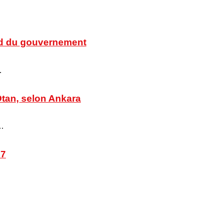
ord du gouvernement
…
’Otan, selon Ankara
 …
27