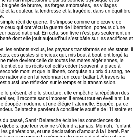
els baignés de brume, les forges embrasées, les villages
 et la douleur, la tendresse et la tragédie, dans un équilibre
e.
 simple récit de guerre. Il s’impose comme une œuvre de
re ceux qui ont vécu la guerre de libération, porteurs d’une
ur passé national. En cela, son livre n’est pas seulement un
é dont elle jouit aujourd’hui s’est bâtie sur les sacrifices et
, les enfants exclus, les paysans transformés en résistants. Il
es, ces gestes silencieux qui, mis bout à bout, ont forgé la
d’une mère devient celle de toutes les mères algériennes, le
ent et où les récits collectifs cèdent souvent la place à
seconde mort, et que la liberté, conquise au prix du sang, ne
ence nationale en lui redonnant un cœur battant. À travers la
 est aussi une réflexion sur le temps et la transmission.
le présent, elle le structure, elle empêche la répétition des
iser, il raconte sans imposer, il émeut tout en éveillant. Le
une épopée moderne et une élégie fraternelle. Épopée, parce
deur. Belateche parvient à concilier le souffle de l’Histoire et
ises du passé, Samir Belateche éclaire les consciences du
jebels, que leur voix ne s’éteindra jamais. Momoh, l’enfant
les générations, et une déclaration d’amour à la liberté. Par
ue jamais ne meure la mémoire de ceux qui ont vécu et sont