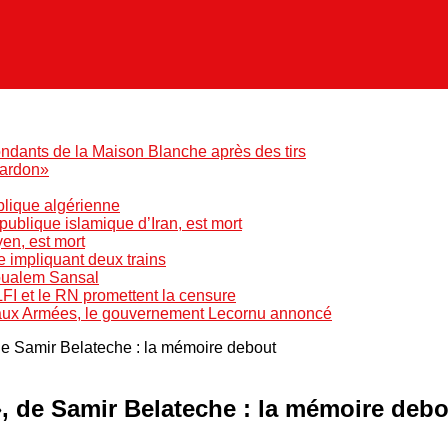
ndants de la Maison Blanche après des tirs
pardon»
blique algérienne
blique islamique d’Iran, est mort
yen, est mort
e impliquant deux trains
Boualem Sansal
LFI et le RN promettent la censure
 aux Armées, le gouvernement Lecornu annoncé
 de Samir Belateche : la mémoire debout
», de Samir Belateche : la mémoire deb