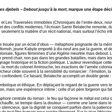
es djebels – Debout jusqu’à la mort
, marque une étape déci
 et Les Traversées immobiles (Chroniques de l’entre-deux, nouve
 et des conflits modernes, l’écrivain Samir Belateche remonte, da
non seulement la matière d’un récit national, mais surtout l’écho 
ie trouée par un éclat d’obus — métaphore poignante de la mémo
Momoh, jeune Kabyle emporté à dix-neuf ans par la guerre, et de 
loniale, figures féminines d’une Algérie meurtrie mais debout. L
rre prend chair, non pas dans les grandes batailles, mais dans les
gnage historique et la fiction poétique. L’auteur revendique ce
— la mort du colonel Amirouche, les exactions de l’armée colonial
rcheur cède souvent à la sensibilité du romancier : l’émotion, la
se confondent. Ce faisant, Belateche accomplit un double geste : c
bolique et éthique. En déplaçant le regard de la guerre vers le 
on, mais une expérience intime : celle d’un père forgeron qui fa
phore centrale du roman : le feu qui façonne le métal est celui qu
 se chauffe, se trempe dans la douleur — comme une lame dans le f
ilencieux, que la dignité se conquiert parfois dans la patience et 
 de tout être humain pour exister librement. Sur le plan littérair