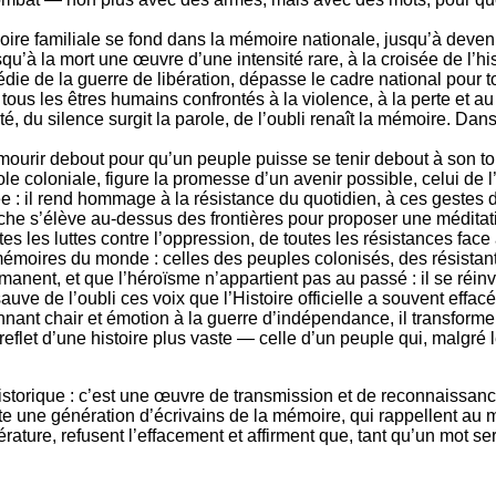
e familiale se fond dans la mémoire nationale, jusqu’à devenir
’à la mort une œuvre d’une intensité rare, à la croisée de l’hist
die de la guerre de libération, dépasse le cadre national pour to
ous les êtres humains confrontés à la violence, à la perte et a
é, du silence surgit la parole, de l’oubli renaît la mémoire. Dans 
mourir debout pour qu’un peuple puisse se tenir debout à son to
le coloniale, figure la promesse d’un avenir possible, celui de l’A
 : il rend hommage à la résistance du quotidien, à ces gestes de 
eche s’élève au-dessus des frontières pour proposer une méditat
es les luttes contre l’oppression, de toutes les résistances face à
émoires du monde : celles des peuples colonisés, des résistants,
manent, et que l’héroïsme n’appartient pas au passé : il se réin
ve de l’oubli ces voix que l’Histoire officielle a souvent effacées
onnant chair et émotion à la guerre d’indépendance, il transform
eflet d’une histoire plus vaste — celle d’un peuple qui, malgré l
storique : c’est une œuvre de transmission et de reconnaissance
e une génération d’écrivains de la mémoire, qui rappellent au m
ttérature, refusent l’effacement et affirment que, tant qu’un mot se