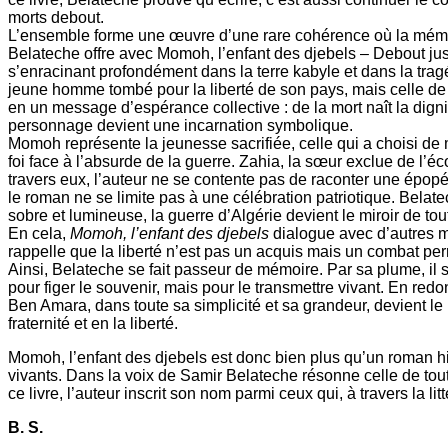
morts debout.
L’ensemble forme une œuvre d’une rare cohérence où la mémoir
Belateche offre avec Momoh, l’enfant des djebels – Debout jusqu
s’enracinant profondément dans la terre kabyle et dans la tragé
jeune homme tombé pour la liberté de son pays, mais celle de t
en un message d’espérance collective : de la mort naît la dignit
personnage devient une incarnation symbolique.
Momoh représente la jeunesse sacrifiée, celle qui a choisi de 
foi face à l’absurde de la guerre. Zahia, la sœur exclue de l’éco
travers eux, l’auteur ne se contente pas de raconter une épopée
le roman ne se limite pas à une célébration patriotique. Belat
sobre et lumineuse, la guerre d’Algérie devient le miroir de tout
En cela,
Momoh, l’enfant des djebels
dialogue avec d’autres m
rappelle que la liberté n’est pas un acquis mais un combat per
Ainsi, Belateche se fait passeur de mémoire. Par sa plume, il sau
pour figer le souvenir, mais pour le transmettre vivant. En red
Ben Amara, dans toute sa simplicité et sa grandeur, devient le r
fraternité et en la liberté.
Momoh, l’enfant des djebels est donc bien plus qu’un roman hi
vivants. Dans la voix de Samir Belateche résonne celle de tout
ce livre, l’auteur inscrit son nom parmi ceux qui, à travers la li
B. S.