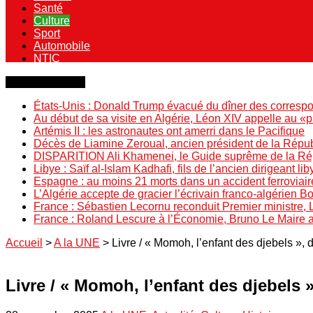
Santé
Culture
Sport
Automobile
NTIC
Dernière minute
États-Unis : Donald Trump évacué du dîner des correspo
Au début de sa visite en Algérie, Léon XIV appelle au «
Artémis II : les astronautes ont amerri dans le Pacifique
Décès de Liamine Zeroual, ancien président de la Répu
DISPARITION Ali Khamenei, le Guide suprême de la Répu
Libye : Saïf al-Islam Kadhafi, fils de l’ancien dirigeant lib
Espagne : au moins 21 morts dans un accident ferroviair
L’Algérie accepte de gracier l’écrivain franco-algérien 
France : Sébastien Lecornu reconduit Premier ministre, 
France : Roland Lescure à l’Économie, Bruno Le Maire
Accueil
>
A la UNE
>
Livre / « Momoh, l’enfant des djebels »,
Livre / « Momoh, l’enfant des djebels 