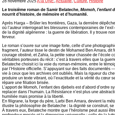
28 novembre 2025
A la UNE
,
Actualité
,
Culture
,
Histoire
Le troisième roman de Samir Belateche,
Momoh, l’enfant d
nourrit d’histoire, de mémoire et d’humanité.
Après Harga – Brûler les frontières, Gaza, la dernière dépêche
où l’auteur interrogeait les blessures contemporaines de l’exil
de la dignité algérienne : la guerre de libération. Il y trouve 
ferveur.
Le roman s’ouvre sur une image forte, celle d’une photograph
fragment, l’auteur tisse le destin de Mohamed Ben Amara, dit 
courage obstiné, et Zahia, la petite sœur chassée de l’école co
véritables porteuses du récit : c’est à travers elles que la gue
Belateche choisit ici la voie du roman-mémoire, entre le témoi
par l’Histoire officielle. S’appuyant sur des faits documentés 
vie à ceux que les archives ont oubliés. Mais la rigueur du che
produire un texte vibrant, où l’exactitude et la vérité du cœur 
répare une filiation brisée.
L’apport de Momoh, l’enfant des djebels est d’abord d’ordre sym
replacer dans l’humain. La Résistance n’est plus une abstracti
humiliée mais promise à la liberté.
En filigrane, la forge du père, Larbi Ben Amara, devient la méta
illustre la philosophie de Belateche : la dignité se construit,
À travers eux, Belateche montre que l’héroïsme peut aussi être s
profondeur morale et la dimension universelle : celle de la lutte