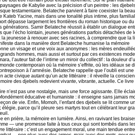
les paysages de Kabylie avec la précision d’un peintre : les djeb
ue testamentaire. Belateche parvient à faire coexister la beauté
Kateb Yacine, mais dans une tonalité plus intime, plus familial
mort dépasse largement les frontières du roman historique ou du
es générations. Samir Belateche réussit à établir un dialogue ent
 que l’écho lointain, jeunes générations parfois détachées de le
 jeunesse à renouer avec ses racines, à comprendre que la libert
manifeste dans la manière dont Belateche humanise la mémoire
edonne un visage et une voix aux anonymes : les mères endeuillées
s grands hommes, mais aussi et surtout par ces existences modest
ra, l’auteur fait de l’intime un miroir du collectif : la douleur 
monde contemporain où la mémoire s’effrite, où les idéaux se dilu
ntrepoison à l’amnésie. Belateche rappelle que l’oubli est une 
 acte civique autant qu’un acte littéraire : il réveille la consci
émoire des djebels redevient vivante, vibrante, actuelle. Ce livre
 n’est pas une nostalgie, mais une force agissante. Elle éclaire 
ondément éducative et humaniste : il enseigne sans jamais moral
 leçon de vie. Enfin, Momoh, l’enfant des djebels se lit comme 
élégie, parce qu’il pleure ses martyrs tout en célébrant leur gran
euil.
édie en prière, la mémoire en lumière. Ainsi, en ravivant les bra
me — une promesse faite à tous ceux qui sont tombés dans les d
e littéraire : c’est un engagement moral, une main tendue entre 
e combat — non plus avec des armes, mais avec des mots, pour q