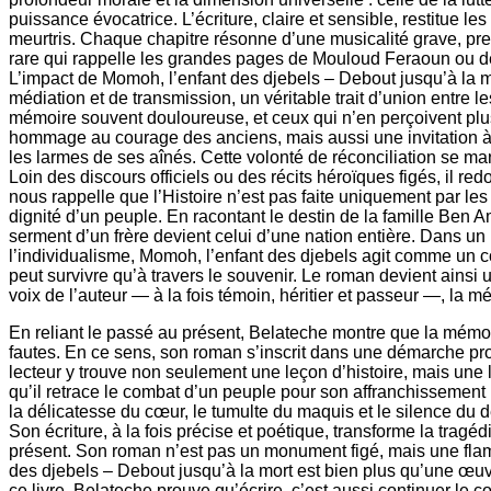
puissance évocatrice. L’écriture, claire et sensible, restitue 
meurtris. Chaque chapitre résonne d’une musicalité grave, presq
rare qui rappelle les grandes pages de Mouloud Feraoun ou de 
L’impact de Momoh, l’enfant des djebels – Debout jusqu’à la 
médiation et de transmission, un véritable trait d’union entre l
mémoire souvent douloureuse, et ceux qui n’en perçoivent plus
hommage au courage des anciens, mais aussi une invitation à la
les larmes de ses aînés. Cette volonté de réconciliation se 
Loin des discours officiels ou des récits héroïques figés, il r
nous rappelle que l’Histoire n’est pas faite uniquement par le
dignité d’un peuple. En racontant le destin de la famille Ben Ama
serment d’un frère devient celui d’une nation entière. Dans un 
l’individualisme, Momoh, l’enfant des djebels agit comme un co
peut survivre qu’à travers le souvenir. Le roman devient ainsi un
voix de l’auteur — à la fois témoin, héritier et passeur —, la m
En reliant le passé au présent, Belateche montre que la mémoire
fautes. En ce sens, son roman s’inscrit dans une démarche prof
lecteur y trouve non seulement une leçon d’histoire, mais une
qu’il retrace le combat d’un peuple pour son affranchissement ; 
la délicatesse du cœur, le tumulte du maquis et le silence du d
Son écriture, à la fois précise et poétique, transforme la trag
présent. Son roman n’est pas un monument figé, mais une flam
des djebels – Debout jusqu’à la mort est bien plus qu’une œuvr
ce livre, Belateche prouve qu’écrire, c’est aussi continuer l