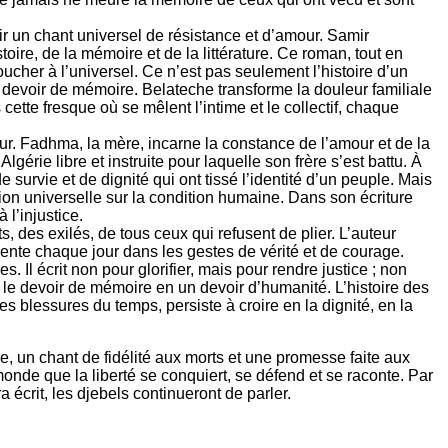
 un chant universel de résistance et d’amour. Samir
oire, de la mémoire et de la littérature. Ce roman, tout en
ucher à l’universel. Ce n’est pas seulement l’histoire d’un
u devoir de mémoire. Belateche transforme la douleur familiale
cette fresque où se mêlent l’intime et le collectif, chaque
ur. Fadhma, la mère, incarne la constance de l’amour et de la
lgérie libre et instruite pour laquelle son frère s’est battu. À
survie et de dignité qui ont tissé l’identité d’un peuple. Mais
ion universelle sur la condition humaine. Dans son écriture
 l’injustice.
 des exilés, de tous ceux qui refusent de plier. L’auteur
vente chaque jour dans les gestes de vérité et de courage.
. Il écrit non pour glorifier, mais pour rendre justice ; non
e le devoir de mémoire en un devoir d’humanité. L’histoire des
es blessures du temps, persiste à croire en la dignité, en la
, un chant de fidélité aux morts et une promesse faite aux
onde que la liberté se conquiert, se défend et se raconte. Par
ra écrit, les djebels continueront de parler.