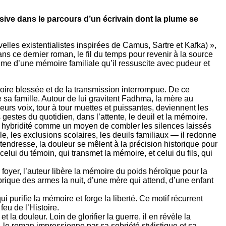
sive dans le parcours d’un écrivain dont la plume se
lles existentialistes inspirées de Camus, Sartre et Kafka) »,
ns ce dernier roman, le fil du temps pour revenir à la source
intime d’une mémoire familiale qu’il ressuscite avec pudeur et
ire blessée et de la transmission interrompue. De ce
sa famille. Autour de lui gravitent Fadhma, la mère au
eurs voix, tour à tour muettes et puissantes, deviennent les
 gestes du quotidien, dans l’attente, le deuil et la mémoire.
tte hybridité comme un moyen de combler les silences laissés
e, les exclusions scolaires, les deuils familiaux — il redonne
 tendresse, la douleur se mêlent à la précision historique pour
elui du témoin, qui transmet la mémoire, et celui du fils, qui
foyer, l’auteur libère la mémoire du poids héroïque pour la
brique des armes la nuit, d’une mère qui attend, d’une enfant
i purifie la mémoire et forge la liberté. Ce motif récurrent
eu de l’Histoire.
la douleur. Loin de glorifier la guerre, il en révèle la
e, le roman impressionne par sa sobriété stylistique et sa