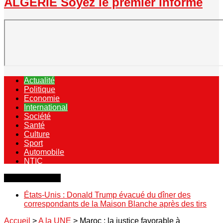
ALGERIE Soyez le premier informé
Actualité
Politique
Economie
International
Société
Santé
Culture
Sport
Automobile
NTIC
Dernière minute
États-Unis : Donald Trump évacué du dîner des
correspondants de la Maison Blanche après des tirs
Accueil
>
A la UNE
>
Maroc : la justice favorable à