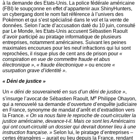
à la demande des Etats-Unis. La police fédérale américaine
(FBI) le soupçonne en effet d’appartenir aux ShinyHunters,
un cybergang dont le nom fait référence à l’univers des
Pokémon et qui s’est spécialisé dans le vol et la vente de
données. Selon l’acte d’accusation daté du 10 juin, consulté
par Le Monde, les Etats-­Unis accusent Sébastien Raoult
d’avoir participé au piratage informatique de plusieurs
entreprises, notamment américaines. Suivant les peines
maximales encourues pour les neuf infractions qui lui sont
reprochées, il risque plus de cent ans de prison pour
«
conspiration en vue de commettre fraude et abus
électronique »
,
« fraude électronique »
ou encore
«
usurpation grave d’identité »
.
« Déni de justice »
Un
« déni de souveraineté en sus d’un déni de justice »
,
e
s’insurge l’avocat de Sébastien Raoult, M
Philippe Ohayon,
qui a renouvelé sa demande d’ouverture d’enquête judiciaire
en France, synonyme de mandat d’arrêt et d’extradition vers
la France.
« On va nous faire le reproche de court-circuiter la
justice américaine, devance-­t-­il. Mais ce sont les Américains
qui ont court-­circuité un dossier qui devrait donner lieu à une
instruction française. »
Selon lui, le piratage d’entreprises –
certes étrangères – aurait eu lieu depuis la France, rendant