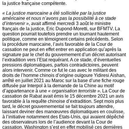
la justice française compétente.
« La justice marocaine a été sollicitée par la justice
américaine et nous n’avons pas la possibilité à ce stade
d’intervenir »
, avait affirmé mercredi 3 août le ministre
français de la justice, Eric Dupond-Moretti, sur BFM­TV. La
question pourrait toutefois prendre un tournant hautement
politique, comme en témoignent certains précédents. Selon
la procédure marocaine, l’avis favorable de la Cour de
cassation ne peut en effet entrer en application qu’après la
signature par le chef du gouvernement d’un décret autorisant
l’extradition vers l’Etat requérant. A ce stade, d’éventuelles
pressions diplomatiques, parfois contradictoires, peuvent
alors intervenir. Comme ce fut le cas avec le militant des
droits de l’homme chinois d’origine ouïgoure Yidiresi Aishan,
arrêté en juillet 2021 au Maroc sur la base d’une fiche rouge
diffusée par Interpol à la demande de la Chine au motif
d’appartenance à une
« organisation terroriste »
. La Cour de
cassation de Rabat avait émis le 15 décembre 2021 un avis
favorable à la requête chinoise d’extradition. Sept mois plus
tard, le décret gouvernemental se fait toujours attendre,
laissant deviner des manœuvres diplomatiques en coulisse,
à l’initiative notamment des Etats-­Unis, qui avaient dépêché
des observateurs lors de l’audience devant la Cour de
cassation. Washington s’est en effet mobilisé ces dernières