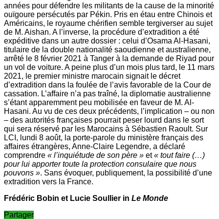
années pour défendre les militants de la cause de la minorité
ouïgoure persécutés par Pékin. Pris en étau entre Chinois et
Américains, le royaume chérifien semble tergiverser au sujet
de M. Aishan. A l’inverse, la procédure d’extradition a été
expéditive dans un autre dossier : celui d’Osama Al-Hasani,
titulaire de la double nationalité saoudienne et australienne,
arrêté le 8 février 2021 à Tanger à la demande de Riyad pour
un vol de voiture. A peine plus d’un mois plus tard, le 11 mars
2021, le premier ministre marocain signait le décret
d’extradition dans la foulée de l’avis favorable de la Cour de
cassation. L’affaire n’a pas traîné, la diplomatie australienne
s’étant apparemment peu mobilisée en faveur de M. Al­-
Hasani. Au vu de ces deux précédents, l’implication – ou non
– des autorités françaises pourrait peser lourd dans le sort
qui sera réservé par les Marocains à Sébastien Raoult. Sur
LCI, lundi 8 août, la porte­-parole du ministère français des
affaires étrangères, Anne-­Claire Legendre, a déclaré
comprendre
« l’inquiétude de son père »
et
« tout faire (…)
pour lui apporter toute la protection consulaire que nous
pouvons »
. Sans évoquer, publiquement, la possibilité d’une
extradition vers la France.
Frédéric Bobin et Lucie Soullier in
Le Monde
Partager