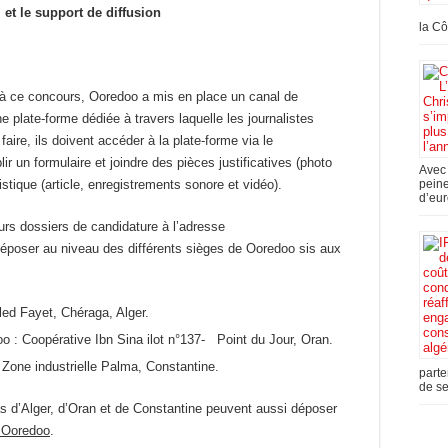
et le support de diffusion
la Cô
tes à ce concours, Ooredoo a mis en place un canal de
e plate-forme dédiée à travers laquelle les journalistes
aire, ils doivent accéder à la plate-forme via le
ir un formulaire et joindre des pièces justificatives (photo
Avec 
peine
listique (article, enregistrements sonore et vidéo).
d’eur
rs dossiers de candidature à l’adresse
époser au niveau des différents sièges de Ooredoo sis aux
ed Fayet, Chéraga, Alger.
oo : Coopérative Ibn Sina ilot n°137- Point du Jour, Oran.
 Zone industrielle Palma, Constantine.
parte
de se
s d’Alger, d’Oran et de Constantine peuvent aussi déposer
 Ooredoo
.