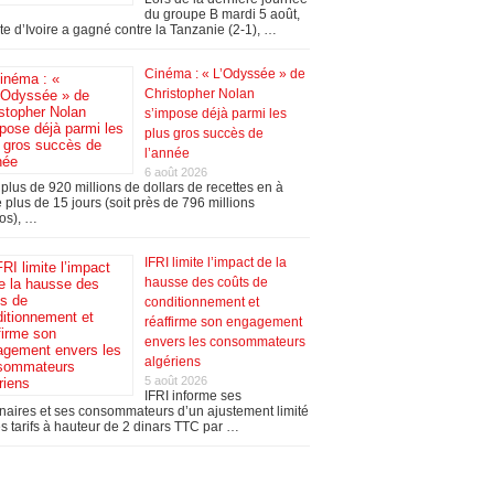
du groupe B mardi 5 août,
te d’Ivoire a gagné contre la Tanzanie (2-1), …
Cinéma : « L’Odyssée » de
Christopher Nolan
s’impose déjà parmi les
plus gros succès de
l’année
6 août 2026
plus de 920 millions de dollars de recettes en à
 plus de 15 jours (soit près de 796 millions
os), …
IFRI limite l’impact de la
hausse des coûts de
conditionnement et
réaffirme son engagement
envers les consommateurs
algériens
5 août 2026
IFRI informe ses
naires et ses consommateurs d’un ajustement limité
s tarifs à hauteur de 2 dinars TTC par …