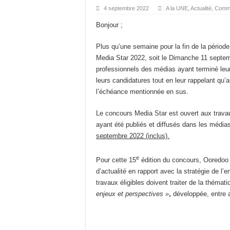
4 septembre 2022
A la UNE
,
Actualité
,
Commu
Bonjour ;
Plus qu’une semaine pour la fin de la périod
Media Star 2022, soit le Dimanche 11 septem
professionnels des médias ayant terminé leur
leurs candidatures tout en leur rappelant qu
l’échéance mentionnée en sus.
Le concours Media Star est ouvert aux travau
ayant été publiés et diffusés dans les média
septembre 2022
(inclus).
e
Pour cette 15
édition du concours, Ooredoo m
d’actualité en rapport avec la stratégie de l
travaux éligibles doivent traiter de la thémat
enjeux et perspectives
»
,
développée,
entre 