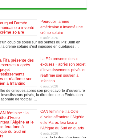
Pourquoi l’armée
américaine a inventé une
crème solaire
6 août 2026
’un coup de soleil sur les pentes du Piz Buin en
 la crème solaire s’est imposée en quelques …
La Fifa présente des «
excuses » après son projet
d’investissements privés et
réaffirme son soutien à
Infantino
6 août 2026
llie de critiques après son projet avorté d’ouverture
 investisseurs privés, la direction de la Fédération
nationale de football …
CAN féminine : la Côte
d’Ivoire affrontera l’Algérie
et le Maroc fera face à
l’Afrique du Sud en quarts
6 août 2026
Lors de la dernière journée