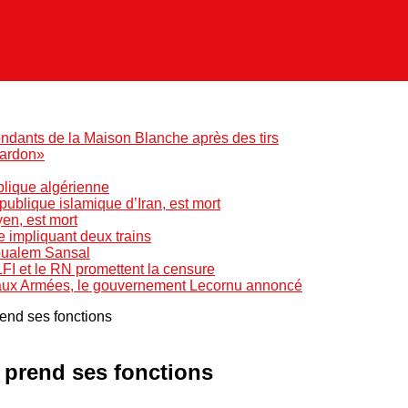
ndants de la Maison Blanche après des tirs
pardon»
blique algérienne
blique islamique d’Iran, est mort
yen, est mort
e impliquant deux trains
Boualem Sansal
LFI et le RN promettent la censure
 aux Armées, le gouvernement Lecornu annoncé
rend ses fonctions
d prend ses fonctions