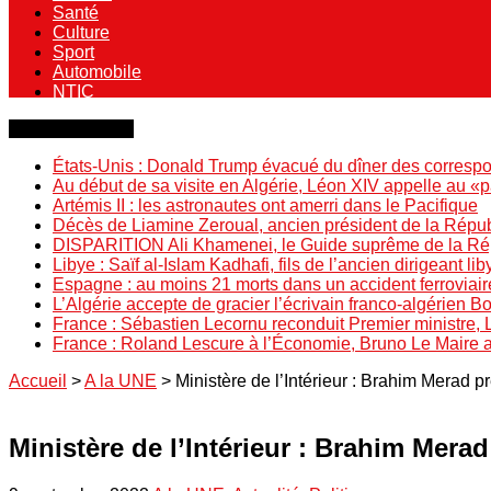
Santé
Culture
Sport
Automobile
NTIC
Dernière minute
États-Unis : Donald Trump évacué du dîner des correspo
Au début de sa visite en Algérie, Léon XIV appelle au «
Artémis II : les astronautes ont amerri dans le Pacifique
Décès de Liamine Zeroual, ancien président de la Répu
DISPARITION Ali Khamenei, le Guide suprême de la Répu
Libye : Saïf al-Islam Kadhafi, fils de l’ancien dirigeant lib
Espagne : au moins 21 morts dans un accident ferroviair
L’Algérie accepte de gracier l’écrivain franco-algérien 
France : Sébastien Lecornu reconduit Premier ministre, 
France : Roland Lescure à l’Économie, Bruno Le Maire
Accueil
>
A la UNE
>
Ministère de l’Intérieur : Brahim Merad p
Ministère de l’Intérieur : Brahim Mera