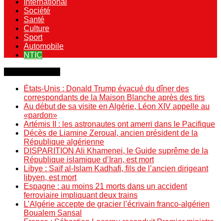
International
Société
Santé
Culture
Sport
Automobile
NTIC
Dernière minute
États-Unis : Donald Trump évacué du dîner des
correspondants de la Maison Blanche après des tirs
Au début de sa visite en Algérie, Léon XIV appelle au
«pardon»
Artémis II : les astronautes ont amerri dans le Pacifique
Décès de Liamine Zeroual, ancien président de la
République algérienne
DISPARITION Ali Khamenei, le Guide suprême de la
République islamique d’Iran, est mort
Libye : Saïf al-Islam Kadhafi, fils de l’ancien dirigeant
libyen, est mort
Espagne : au moins 21 morts dans un accident
ferroviaire impliquant deux trains
L’Algérie accepte de gracier l’écrivain franco-algérien
Boualem Sansal