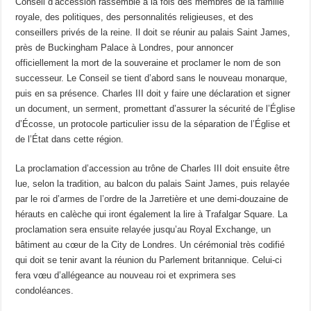
Conseil d’accession rassemble à la fois des membres de la famille
royale, des politiques, des personnalités religieuses, et des
conseillers privés de la reine. Il doit se réunir au palais Saint James,
près de Buckingham Palace à Londres, pour annoncer
officiellement la mort de la souveraine et proclamer le nom de son
successeur. Le Conseil se tient d’abord sans le nouveau monarque,
puis en sa présence. Charles III doit y faire une déclaration et signer
un document, un serment, promettant d’assurer la sécurité de l’Église
d’Écosse, un protocole particulier issu de la séparation de l’Église et
de l’État dans cette région.
La proclamation d’accession au trône de Charles III doit ensuite être
lue, selon la tradition, au balcon du palais Saint James, puis relayée
par le roi d’armes de l’ordre de la Jarretière et une demi-douzaine de
hérauts en calèche qui iront également la lire à Trafalgar Square. La
proclamation sera ensuite relayée jusqu’au Royal Exchange, un
bâtiment au cœur de la City de Londres. Un cérémonial très codifié
qui doit se tenir avant la réunion du Parlement britannique. Celui-ci
fera vœu d’allégeance au nouveau roi et exprimera ses
condoléances.