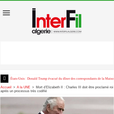
États-Unis : Donald Trump évacué du dîner des correspondants de la Maison
Accueil
>
A la UNE
>
Mort d’Elizabeth II : Charles III doit être proclamé roi
après un processus très codifié