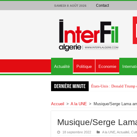
Contact
SAMEDI 8 AOÛT 2026
Actualité
Politique
Economie
Internat
Dernière minute
États-Unis : Donald Trump é
Accueil
>
A la UNE
>
Musique/Serge Lama arrê
Musique/Serge Lama 
18 septembre 2022
A la UNE
,
Actualité
,
Cul