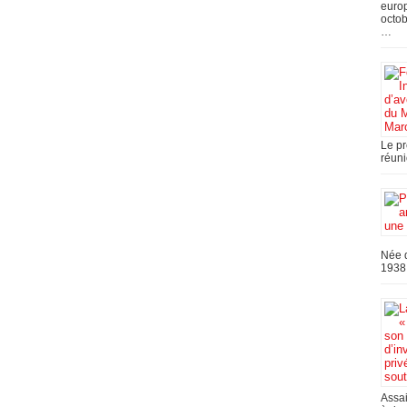
europ
octob
…
Le pr
réuni
Née d
1938,
Assai