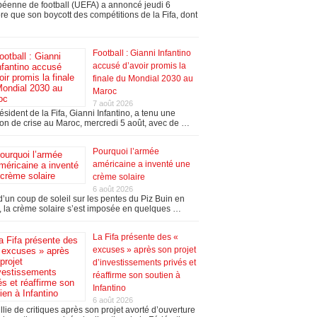
éenne de football (UEFA) a annoncé jeudi 6
re que son boycott des compétitions de la Fifa, dont
Football : Gianni Infantino
accusé d’avoir promis la
finale du Mondial 2030 au
Maroc
7 août 2026
ésident de la Fifa, Gianni Infantino, a tenu une
on de crise au Maroc, mercredi 5 août, avec de …
Pourquoi l’armée
américaine a inventé une
crème solaire
6 août 2026
’un coup de soleil sur les pentes du Piz Buin en
 la crème solaire s’est imposée en quelques …
La Fifa présente des «
excuses » après son projet
d’investissements privés et
réaffirme son soutien à
Infantino
6 août 2026
llie de critiques après son projet avorté d’ouverture