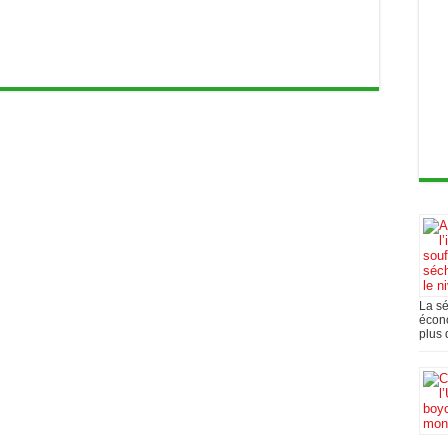
La s
écono
plus 