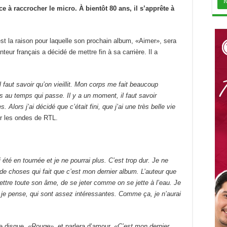
e à raccrocher le micro. À bientôt 80 ans, il s’apprête à
t la raison pour laquelle son prochain album, «Aimer», sera
nteur français a décidé de mettre fin à sa carrière. Il a
 faut savoir qu’on vieillit. Mon corps me fait beaucoup
s au temps qui passe. Il y a un moment, il faut savoir
. Alors j’ai décidé que c’était fini, que j’ai une très belle vie
sur les ondes de RTL.
i été en tournée et je ne pourrai plus. C’est trop dur. Je ne
 de choses qui fait que c’est mon dernier album. L’auteur que
ttre toute son âme, de se jeter comme on se jette à l’eau. Je
, je pense, qui sont assez intéressantes. Comme ça, je n’aurai
e disque,
«Rouge»,
et parlera d’amour.
«C’est mon dernier