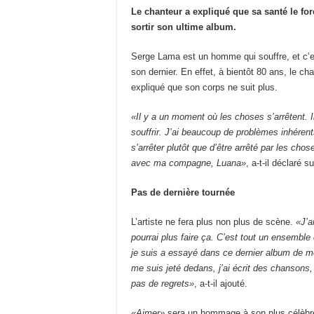
Le chanteur a expliqué que sa santé le forc
sortir son ultime album.
Serge Lama est un homme qui souffre, et c’es
son dernier. En effet, à bientôt 80 ans, le cha
expliqué que son corps ne suit plus.
«Il y a un moment où les choses s’arrêtent. Il
souffrir. J’ai beaucoup de problèmes inhérent
s’arrêter plutôt que d’être arrêté par les choses
avec ma compagne, Luana»
, a-t-il déclaré 
Pas de dernière tournée
L’artiste ne fera plus non plus de scène.
«J’a
pourrai plus faire ça. C’est tout un ensemble
je suis a essayé dans ce dernier album de me
me suis jeté dedans, j’ai écrit des chansons
pas de regrets»
, a-t-il ajouté.
«Aimer»
sera un hommage à son plus célèbr