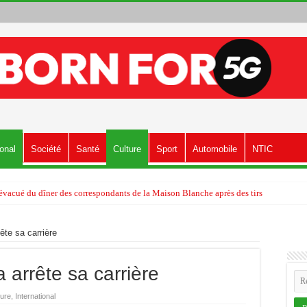
ional
Société
Santé
Culture
Sport
Automobile
NTIC
vacué du dîner des correspondants de la Maison Blanche après des tirs
te sa carrière
arrête sa carrière
ture
,
International