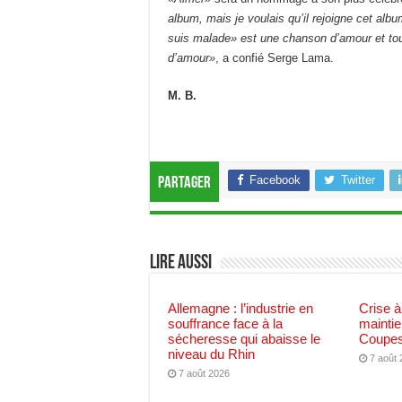
album, mais je voulais qu’il rejoigne cet al
suis malade» est une chanson d’amour et tou
d’amour»
, a confié Serge Lama.
M. B.
Facebook
Twitter
Partager
Lire aussi
Allemagne : l’industrie en
Crise à
souffrance face à la
maintie
sécheresse qui abaisse le
Coupes
niveau du Rhin
7 août
7 août 2026