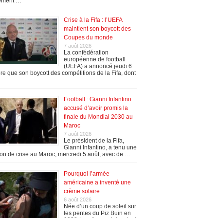
ement …
Crise à la Fifa : l’UEFA
maintient son boycott des
Coupes du monde
7 août 2026
La confédération
européenne de football
(UEFA) a annoncé jeudi 6
re que son boycott des compétitions de la Fifa, dont
Football : Gianni Infantino
accusé d’avoir promis la
finale du Mondial 2030 au
Maroc
7 août 2026
Le président de la Fifa,
Gianni Infantino, a tenu une
on de crise au Maroc, mercredi 5 août, avec de …
Pourquoi l’armée
américaine a inventé une
crème solaire
6 août 2026
Née d’un coup de soleil sur
les pentes du Piz Buin en