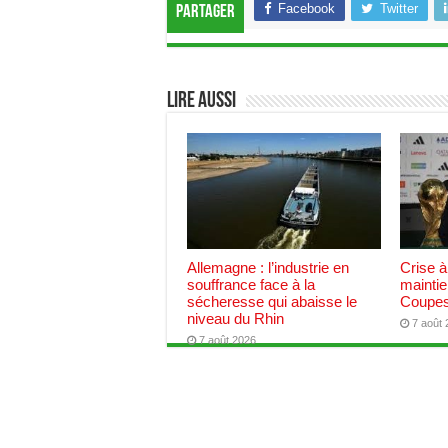
Facebook
Twitter
Partager
Lire aussi
Allemagne : l’industrie en
Crise à
souffrance face à la
maintie
sécheresse qui abaisse le
Coupes
niveau du Rhin
7 août
7 août 2026