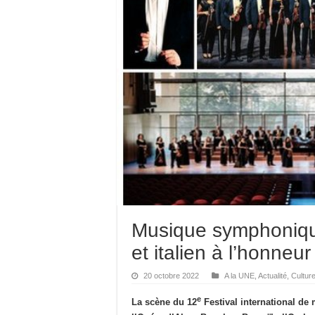
Musique symphoniqu
et italien à l’honneur
20 octobre 2022
A la UNE
,
Actualité
,
Cultur
e
La scène du 12
Festival international de