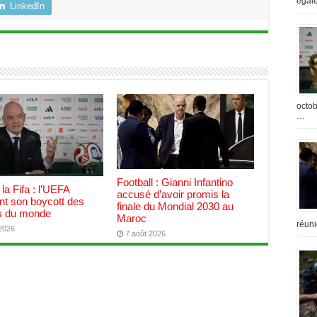
égal
LinkedIn
octob
…
Football : Gianni Infantino
 la Fifa : l’UEFA
accusé d’avoir promis la
nt son boycott des
finale du Mondial 2030 au
 du monde
Maroc
réuni
 2026
7 août 2026