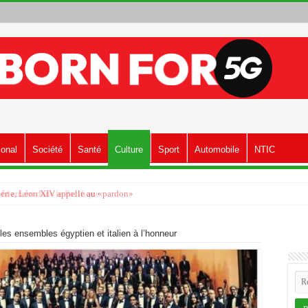
ional
Société
Santé
Culture
Sport
Automobile
NTIC
 ont amerri dans le Pacifique
es ensembles égyptien et italien à l’honneur