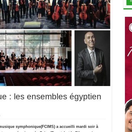
e : les ensembles égyptien
e
 musique symphonique(FCIMS) a accueilli mardi soir à