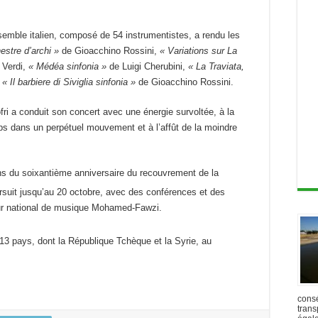
emble italien, composé de 54 instrumentistes, a rendu les
estre d’archi »
de Gioacchino Rossini,
« Variations sur La
 Verdi,
« Médéa sinfonia »
de Luigi Cherubini,
« La Traviata,
t
« Il barbiere di Siviglia sinfonia »
de Gioacchino Rossini.
ri a conduit son concert avec une énergie survoltée, à la
ps dans un perpétuel mouvement et à l’affût de la moindre
ns du soixantième anniversaire du recouvrement de la
uit jusqu’au 20 octobre, avec des conférences et des
ieur national de musique Mohamed-Fawzi.
13 pays, dont la République Tchèque et la Syrie, au
cons
trans