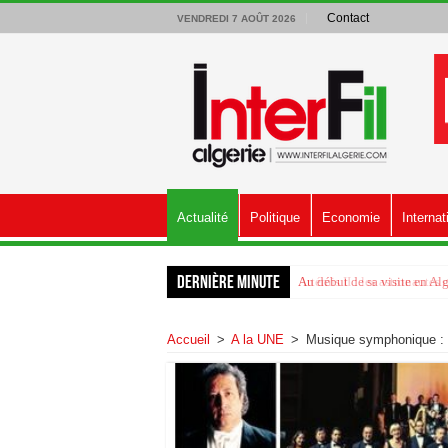
Contact
VENDREDI 7 AOÛT 2026
Actualité
Politique
Economie
Internat
Dernière minute
Artémis II : les astronautes
Accueil
>
A la UNE
>
Musique symphonique : l