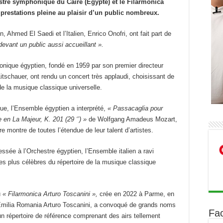
stre symphonique du Caire (Egypte) et le Filarmonica
x prestations pleine au plaisir d’un public nombreux.
Ahmed El Saedi et l’Italien, Enrico Onofri, ont fait part de
devant un public aussi accueillant ».
onique égyptien, fondé en 1959 par son premier directeur
Litschauer, ont rendu un concert très applaudi, choisissant de
e la musique classique universelle.
ique, l’Ensemble égyptien a interprété,
« Passacaglia pour
en La Majeur, K. 201 (29 ‘’) »
de Wolfgang Amadeus Mozart,
re montre de toutes l’étendue de leur talent d’artistes.
essée à l’Orchestre égyptien, l’Ensemble italien a ravi
s plus célèbres du répertoire de la musique classique
u
« Filarmonica Arturo Toscanini »,
crée en 2022 à Parme, en
’Emilia Romania Arturo Toscanini, a convoqué de grands noms
Fa
n répertoire de référence comprenant des airs tellement