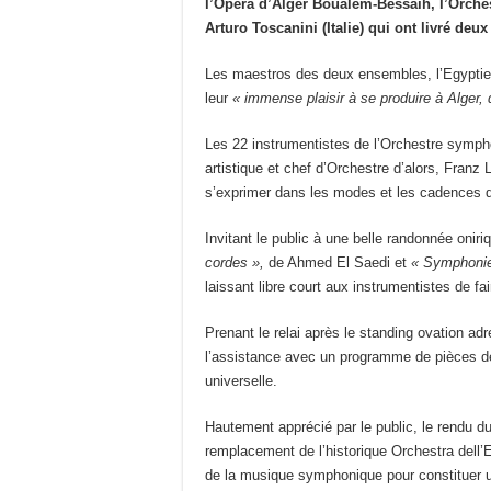
l’Opéra d’Alger Boualem-Bessaïh, l’Orche
Arturo Toscanini (Italie) qui ont livré deu
Les maestros des deux ensembles, l’Egyptien, 
leur
« immense plaisir à se produire à Alger, 
Les 22 instrumentistes de l’Orchestre symph
artistique et chef d’Orchestre d’alors, Franz 
s’exprimer dans les modes et les cadences d
Invitant le public à une belle randonnée onir
cordes »,
de Ahmed El Saedi et
« Symphonie 
laissant libre court aux instrumentistes de fai
Prenant le relai après le standing ovation adr
l’assistance avec un programme de pièces de
universelle.
Hautement apprécié par le public, le rendu d
remplacement de l’historique Orchestra dell
de la musique symphonique pour constituer u