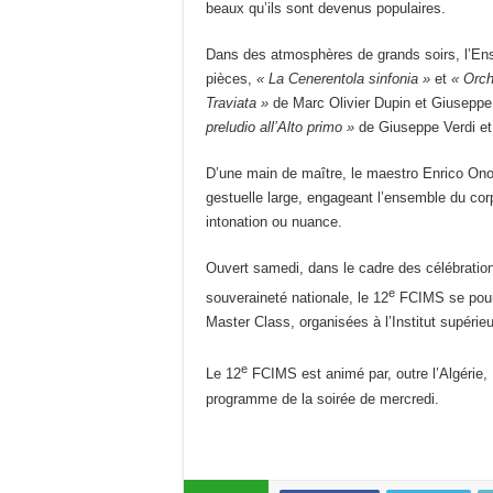
beaux qu’ils sont devenus populaires.
Dans des atmosphères de grands soirs, l’Ens
pièces,
« La Cenerentola sinfonia »
et
« Orch
Traviata »
de Marc Olivier Dupin et Giuseppe
preludio all’Alto primo »
de Giuseppe Verdi e
D’une main de maître, le maestro Enrico Onof
gestuelle large, engageant l’ensemble du cor
intonation ou nuance.
Ouvert samedi, dans le cadre des célébratio
e
souveraineté nationale, le 12
FCIMS se pours
Master Class, organisées à l’Institut supér
e
Le 12
FCIMS est animé par, outre l’Algérie, 
programme de la soirée de mercredi.