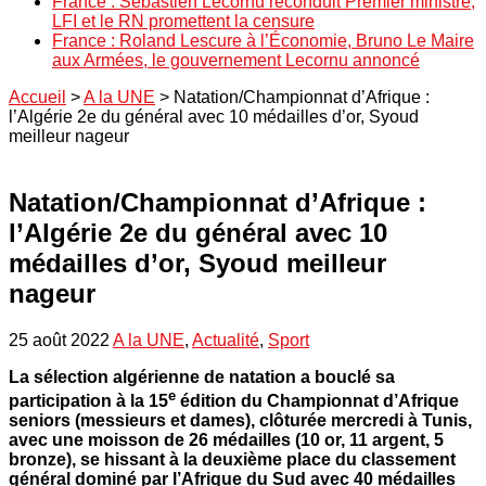
France : Sébastien Lecornu reconduit Premier ministre,
LFI et le RN promettent la censure
France : Roland Lescure à l’Économie, Bruno Le Maire
aux Armées, le gouvernement Lecornu annoncé
Accueil
>
A la UNE
>
Natation/Championnat d’Afrique :
l’Algérie 2e du général avec 10 médailles d’or, Syoud
meilleur nageur
Natation/Championnat d’Afrique :
l’Algérie 2e du général avec 10
médailles d’or, Syoud meilleur
nageur
25 août 2022
A la UNE
,
Actualité
,
Sport
La sélection algérienne de natation a bouclé sa
e
participation à la 15
édition du Championnat d’Afrique
seniors (messieurs et dames), clôturée mercredi à Tunis,
avec une moisson de 26 médailles (10 or, 11 argent, 5
bronze), se hissant à la deuxième place du classement
général dominé par l’Afrique du Sud avec 40 médailles