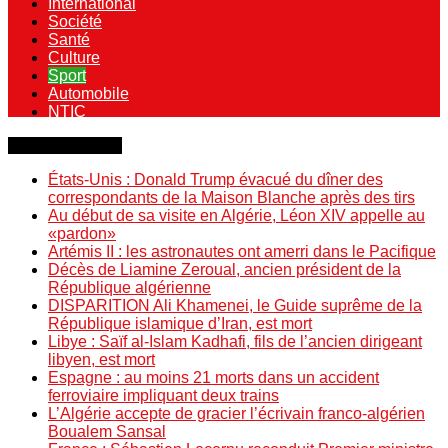
International
Société
Santé
Culture
Sport
Automobile
NTIC
Dernière minute
États-Unis : Donald Trump évacué du dîner des
correspondants de la Maison Blanche après des tirs
Au début de sa visite en Algérie, Léon XIV appelle au
«pardon»
Artémis II : les astronautes ont amerri dans le Pacifique
Décès de Liamine Zeroual, ancien président de la
République algérienne
DISPARITION Ali Khamenei, le Guide suprême de la
République islamique d’Iran, est mort
Libye : Saïf al-Islam Kadhafi, fils de l’ancien dirigeant
libyen, est mort
Espagne : au moins 21 morts dans un accident
ferroviaire impliquant deux trains
L’Algérie accepte de gracier l’écrivain franco-algérien
Boualem Sansal