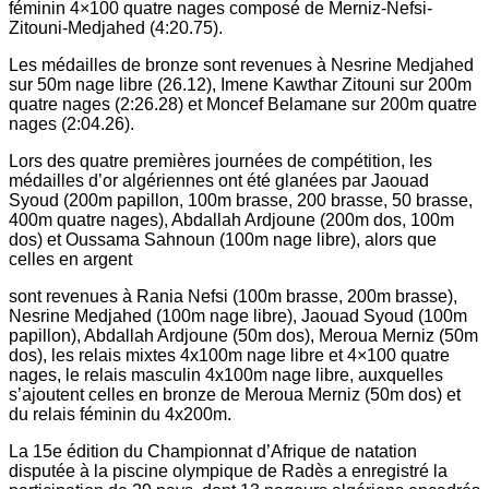
féminin 4×100 quatre nages composé de Merniz-Nefsi-
Zitouni-Medjahed (4:20.75).
Les médailles de bronze sont revenues à Nesrine Medjahed
sur 50m nage libre (26.12), Imene Kawthar Zitouni sur 200m
quatre nages (2:26.28) et Moncef Belamane sur 200m quatre
nages (2:04.26).
Lors des quatre premières journées de compétition, les
médailles d’or algériennes ont été glanées par Jaouad
Syoud (200m papillon, 100m brasse, 200 brasse, 50 brasse,
400m quatre nages), Abdallah Ardjoune (200m dos, 100m
dos) et Oussama Sahnoun (100m nage libre), alors que
celles en argent
sont revenues à Rania Nefsi (100m brasse, 200m brasse),
Nesrine Medjahed (100m nage libre), Jaouad Syoud (100m
papillon), Abdallah Ardjoune (50m dos), Meroua Merniz (50m
dos), les relais mixtes 4x100m nage libre et 4×100 quatre
nages, le relais masculin 4x100m nage libre, auxquelles
s’ajoutent celles en bronze de Meroua Merniz (50m dos) et
du relais féminin du 4x200m.
La 15e édition du Championnat d’Afrique de natation
disputée à la piscine olympique de Radès a enregistré la