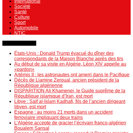
International
Société
Santé
Culture
Sport
Automobile
NTIC
Dernière minute
États-Unis : Donald Trump évacué du dîner des
correspondants de la Maison Blanche après des tirs
Au début de sa visite en Algérie, Léon XIV appelle au
«pardon»
Artémis II : les astronautes ont amerri dans le Pacifique
Décès de Liamine Zeroual, ancien président de la
République algérienne
DISPARITION Ali Khamenei, le Guide suprême de la
République islamique d’Iran, est mort
Libye : Saïf al-Islam Kadhafi, fils de l’ancien dirigeant
libyen, est mort
Espagne : au moins 21 morts dans un accident
ferroviaire impliquant deux trains
L’Algérie accepte de gracier l’écrivain franco-algérien
Boualem Sansal