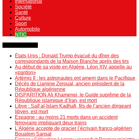
International
Société
Santé
Culture
Sport
Automobile
NTIC
Dernière minute
États-Unis : Donald Trump évacué du dîner des
correspondants de la Maison Blanche après des tirs
Au début de sa visite en Algérie, Léon XIV appelle au
«pardon»
Artémis II : les astronautes ont amerri dans le Pacifique
Décès de Liamine Zeroual, ancien président de la
République algérienne
DISPARITION Ali Khamenei, le Guide suprême de la
République islamique d’Iran, est mort
Libye : Saïf al-Islam Kadhafi, fils de l’ancien dirigeant
libyen, est mort
Espagne : au moins 21 morts dans un accident
ferroviaire impliquant deux trains
L’Algérie accepte de gracier l’écrivain franco-algérien
Boualem Sansal