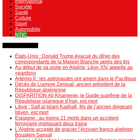
International
Société
Santé
Culture
Sport
Automobile
NTIC
Dernière minute
États-Unis : Donald Trump évacué du dîner des
correspondants de la Maison Blanche après des tirs
Au début de sa visite en Algérie, Léon XIV appelle au
«pardon»
Artémis II : les astronautes ont amerri dans le Pacifique
Décès de Liamine Zeroual, ancien président de la
République algérienne
DISPARITION Ali Khamenei, le Guide suprême de la
République islamique d’Iran, est mort
Libye : Saïf al-Islam Kadhafi, fils de l’ancien dirigeant
libyen, est mort
Espagne : au moins 21 morts dans un accident
ferroviaire impliquant deux trains
L’Algérie accepte de gracier l’écrivain franco-algérien
Boualem Sansal