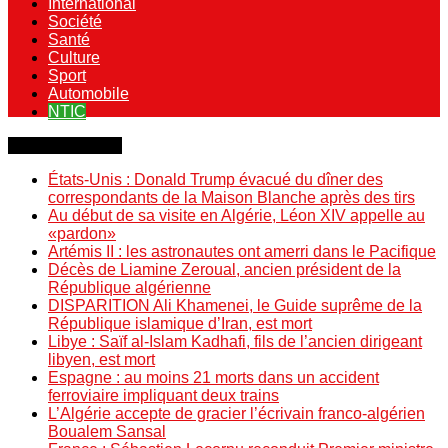
International
Société
Santé
Culture
Sport
Automobile
NTIC
Dernière minute
États-Unis : Donald Trump évacué du dîner des
correspondants de la Maison Blanche après des tirs
Au début de sa visite en Algérie, Léon XIV appelle au
«pardon»
Artémis II : les astronautes ont amerri dans le Pacifique
Décès de Liamine Zeroual, ancien président de la
République algérienne
DISPARITION Ali Khamenei, le Guide suprême de la
République islamique d’Iran, est mort
Libye : Saïf al-Islam Kadhafi, fils de l’ancien dirigeant
libyen, est mort
Espagne : au moins 21 morts dans un accident
ferroviaire impliquant deux trains
L’Algérie accepte de gracier l’écrivain franco-algérien
Boualem Sansal