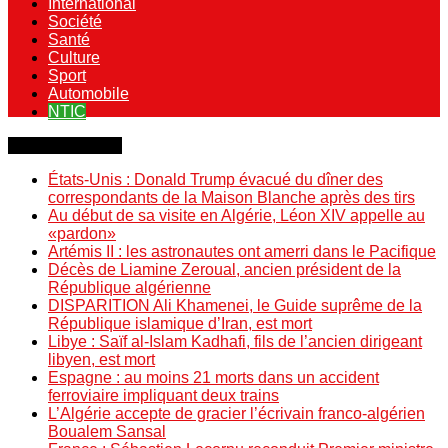
International
Société
Santé
Culture
Sport
Automobile
NTIC
Dernière minute
États-Unis : Donald Trump évacué du dîner des
correspondants de la Maison Blanche après des tirs
Au début de sa visite en Algérie, Léon XIV appelle au
«pardon»
Artémis II : les astronautes ont amerri dans le Pacifique
Décès de Liamine Zeroual, ancien président de la
République algérienne
DISPARITION Ali Khamenei, le Guide suprême de la
République islamique d’Iran, est mort
Libye : Saïf al-Islam Kadhafi, fils de l’ancien dirigeant
libyen, est mort
Espagne : au moins 21 morts dans un accident
ferroviaire impliquant deux trains
L’Algérie accepte de gracier l’écrivain franco-algérien
Boualem Sansal