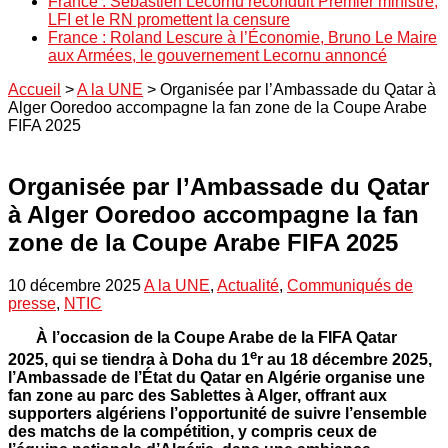
France : Sébastien Lecornu reconduit Premier ministre,
LFI et le RN promettent la censure
France : Roland Lescure à l’Économie, Bruno Le Maire
aux Armées, le gouvernement Lecornu annoncé
Accueil
>
A la UNE
>
Organisée par l’Ambassade du Qatar à
Alger Ooredoo accompagne la fan zone de la Coupe Arabe
FIFA 2025
Organisée par l’Ambassade du Qatar
à Alger Ooredoo accompagne la fan
zone de la Coupe Arabe FIFA 2025
10 décembre 2025
A la UNE
,
Actualité
,
Communiqués de
presse
,
NTIC
À l’occasion de la Coupe Arabe de la FIFA Qatar
e
2025, qui se tiendra à Doha du 1
r au 18 décembre 2025,
l’Ambassade de l’État du Qatar en Algérie organise une
fan zone au parc des Sablettes à Alger, offrant aux
supporters algériens l’opportunité de suivre l’ensemble
des matchs de la compétition, y compris ceux de