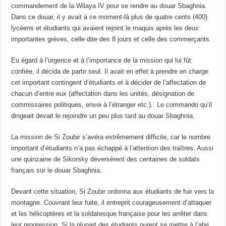
commandement de la Wilaya IV pour se rendre au douar Sbaghnia.
Dans ce douar, il y avait à ce moment-là plus de quatre cents (400)
lycéens et étudiants qui avaient rejoint le maquis après les deux
importantes grèves, celle dite des 8 jours et celle des commerçants.
Eu égard à l’urgence et à l’importance de la mission qui lui fût
confiée, il décida de partir seul. Il avait en effet à prendre en charge
cet important contingent d’étudiants et à décider de l’affectation de
chacun d’entre eux (affectation dans les unités, désignation de
commissaires politiques, envoi à l’étranger etc.). Le commando qu’il
dirigeait devait le rejoindre un peu plus tard au douar Sbaghnia.
La mission de Si Zoubir s’avéra extrêmement difficile, car le nombre
important d’étudiants n’a pas échappé à l’attention des traîtres. Aussi
une quinzaine de Sikorsky déversèrent des centaines de soldats
français sur le douar Sbaghnia.
Devant cette situation, Si Zoubir ordonna aux étudiants de fuir vers la
montagne. Couvrant leur fuite, il entreprit courageusement d’attaquer
et les hélicoptères et la soldatesque française pour les arrêter dans
leur progression. Si la plupart des étudiants purent se mettre à l’abri,