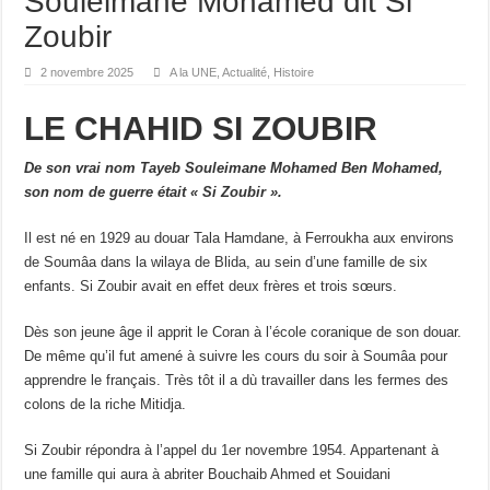
Souleimane Mohamed dit Si
Zoubir
2 novembre 2025
A la UNE
,
Actualité
,
Histoire
LE CHAHID SI ZOUBIR
De son vrai nom Tayeb Souleimane Mohamed Ben Mohamed,
son nom de guerre était « Si Zoubir ».
Il est né en 1929 au douar Tala Hamdane, à Ferroukha aux environs
de Soumâa dans la wilaya de Blida, au sein d’une famille de six
enfants. Si Zoubir avait en effet deux frères et trois sœurs.
Dès son jeune âge il apprit le Coran à l’école coranique de son douar.
De même qu’il fut amené à suivre les cours du soir à Soumâa pour
apprendre le français. Très tôt il a dù travailler dans les fermes des
colons de la riche Mitidja.
Si Zoubir répondra à l’appel du 1er novembre 1954. Appartenant à
une famille qui aura à abriter Bouchaib Ahmed et Souidani