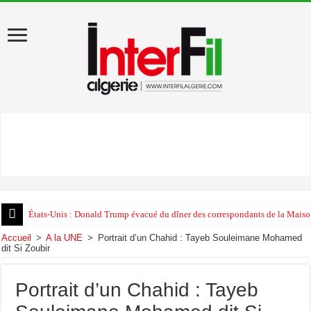
États-Unis : Donald Trump évacué du dîner des correspondants de la Maison
Accueil
>
A la UNE
>
Portrait d’un Chahid : Tayeb Souleimane Mohamed
dit Si Zoubir
Portrait d’un Chahid : Tayeb