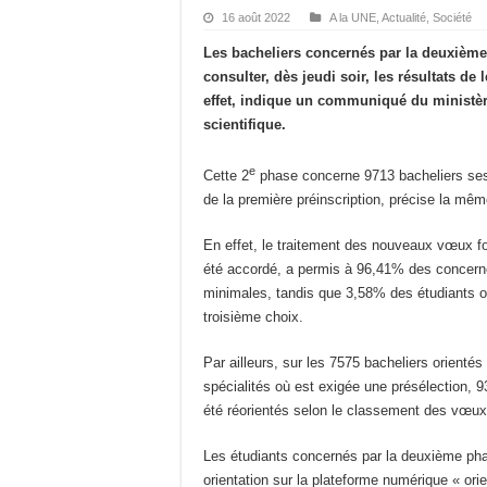
16 août 2022
A la UNE
,
Actualité
,
Société
Les bacheliers concernés par la deuxième
consulter, dès jeudi soir, les résultats de
effet, indique un communiqué du ministèr
scientifique.
e
Cette 2
phase concerne 9713 bacheliers ses
de la première préinscription, précise la mê
En effet, le traitement des nouveaux vœux f
été accordé, a permis à 96,41% des concern
minimales, tandis que 3,58% des étudiants on
troisième choix.
Par ailleurs, sur les 7575 bacheliers orient
spécialités où est exigée une présélection, 
été réorientés selon le classement des vœu
Les étudiants concernés par la deuxième phas
orientation sur la plateforme numérique « orie