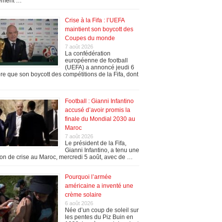
ement …
Crise à la Fifa : l’UEFA
maintient son boycott des
Coupes du monde
7 août 2026
La confédération
européenne de football
(UEFA) a annoncé jeudi 6
re que son boycott des compétitions de la Fifa, dont
Football : Gianni Infantino
accusé d’avoir promis la
finale du Mondial 2030 au
Maroc
7 août 2026
Le président de la Fifa,
Gianni Infantino, a tenu une
on de crise au Maroc, mercredi 5 août, avec de …
Pourquoi l’armée
américaine a inventé une
crème solaire
6 août 2026
Née d’un coup de soleil sur
les pentes du Piz Buin en