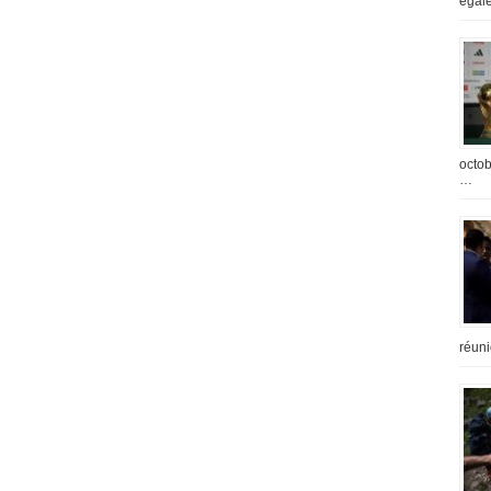
égal
octob
…
réuni