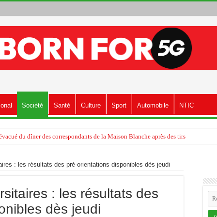
ional
Société
Santé
Culture
Sport
Automobile
NTIC
vacué du dîner des correspondants de la Maison Blanche après des tirs
aires : les résultats des pré-orientations disponibles dès jeudi
sitaires : les résultats des
onibles dès jeudi