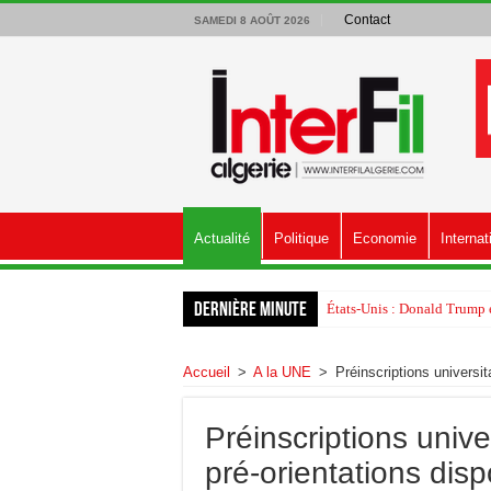
Contact
SAMEDI 8 AOÛT 2026
Actualité
Politique
Economie
Internat
Dernière minute
États-Unis : Donald Trump é
Accueil
>
A la UNE
>
Préinscriptions universit
Préinscriptions univer
pré-orientations disp