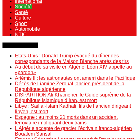
International
Société
Santé
Culture
Sport
Automobile
NTIC
Dernière minute
États-Unis : Donald Trump évacué du dîner des
correspondants de la Maison Blanche après des tirs
Au début de sa visite en Algérie, Léon XIV appelle au
«pardon»
Artémis II : les astronautes ont amerri dans le Pacifique
Décès de Liamine Zeroual, ancien président de la
République algérienne
DISPARITION Ali Khamenei, le Guide suprême de la
République islamique d’Iran, est mort
Libye : Saïf al-Islam Kadhafi, fils de l’ancien dirigeant
libyen, est mort
Espagne : au moins 21 morts dans un accident
ferroviaire impliquant deux trains
L’Algérie accepte de gracier l’écrivain franco-algérien
Boualem Sansal