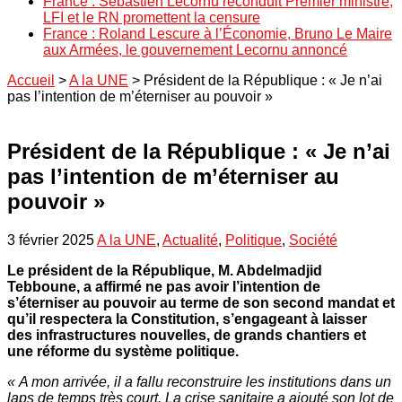
France : Sébastien Lecornu reconduit Premier ministre,
LFI et le RN promettent la censure
France : Roland Lescure à l’Économie, Bruno Le Maire
aux Armées, le gouvernement Lecornu annoncé
Accueil
>
A la UNE
>
Président de la République : « Je n’ai
pas l’intention de m’éterniser au pouvoir »
Président de la République : « Je n’ai
pas l’intention de m’éterniser au
pouvoir »
3 février 2025
A la UNE
,
Actualité
,
Politique
,
Société
Le président de la République, M. Abdelmadjid
Tebboune, a affirmé ne pas avoir l’intention de
s’éterniser au pouvoir au terme de son second mandat et
qu’il respectera la Constitution, s’engageant à laisser
des infrastructures nouvelles, de grands chantiers et
une réforme du système politique.
« A mon arrivée, il a fallu reconstruire les institutions dans un
laps de temps très court. La crise sanitaire a ajouté son lot de