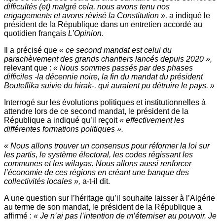
difficultés (et) malgré cela, nous avons tenu nos
engagements et avons révisé la Constitution »,
a indiqué le
président de la République dans un entretien accordé au
quotidien français
L’Opinion
.
Il a précisé que
« ce second mandat est celui du
parachèvement des grands chantiers lancés depuis 2020 »,
relevant que :
« Nous sommes passés par des phases
difficiles -la décennie noire, la fin du mandat du président
Bouteflika suivie du hirak-, qui auraient pu détruire le pays. »
Interrogé sur les évolutions politiques et institutionnelles à
attendre lors de ce second mandat, le président de la
République a indiqué qu’il reçoit
« effectivement les
différentes formations politiques ».
« Nous allons trouver un consensus pour réformer la loi sur
les partis, le système électoral, les codes régissant les
communes et les wilayas. Nous allons aussi renforcer
l’économie de ces régions en créant une banque des
collectivités locales »,
a-t-il dit.
A une question sur l’héritage qu’il souhaite laisser à l’Algérie
au terme de son mandat, le président de la République a
affirmé :
« Je n’ai pas l’intention de m’éterniser au pouvoir. Je