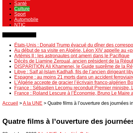
Santé
Culture
Sport
Automobile
NTIC
Dernière minute
États-Unis : Donald Trump évacué du dîner des correspo
Au début de sa visite en Algérie, Léon XIV appelle au «
Artémis II : les astronautes ont amerri dans le Pacifique
Décès de Liamine Zeroual, ancien président de la Répu
DISPARITION Ali Khamenei, le Guide suprême de la Répu
Libye : Saïf al-Islam Kadhafi, fils de l’ancien dirigeant lib
Espagne : au moins 21 morts dans un accident ferroviair
L’Algérie accepte de gracier l’écrivain franco-algérien 
France : Sébastien Lecornu reconduit Premier ministre, 
France : Roland Lescure à l’Économie, Bruno Le Maire
Accueil
>
A la UNE
>
Quatre films à l’ouverture des journées i
Quatre films à l’ouverture des journée