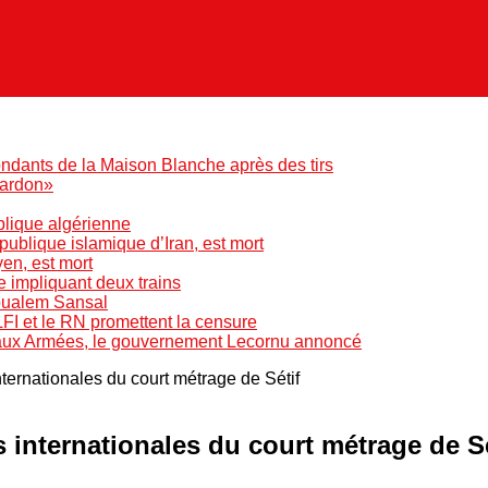
ndants de la Maison Blanche après des tirs
pardon»
blique algérienne
blique islamique d’Iran, est mort
yen, est mort
e impliquant deux trains
Boualem Sansal
LFI et le RN promettent la censure
 aux Armées, le gouvernement Lecornu annoncé
nternationales du court métrage de Sétif
s internationales du court métrage de Sé