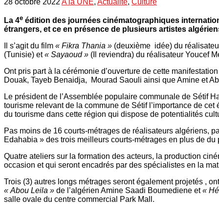
28 octobre 2022
A la UNE
,
Actualité
,
Culture
e
La 4
édition des journées cinématographiques internationa
étrangers, et ce en présence de plusieurs artistes algér
Il s’agit du film
« Fikra Thania »
(deuxième idée) du réalisateur
(Tunisie) et
« Sayaoud »
(Il reviendra) du réalisateur Youcef M
Ont pris part à la cérémonie d’ouverture de cette manifestati
Douak, Tayeb Benaidja, Mourad Saouli ainsi que Amine et A
Le président de l’Assemblée populaire communale de Sétif Hamz
tourisme relevant de la commune de Sétif l’importance de cet é
du tourisme dans cette région qui dispose de potentialités cul
Pas moins de 16 courts-métrages de réalisateurs algériens, pa
Edahabia » des trois meilleurs courts-métrages en plus de du pr
Quatre ateliers sur la formation des acteurs, la production cin
occasion et qui seront encadrés par des spécialistes en la mat
Trois (3) autres longs métrages seront également projetés , ont 
« Abou Leila »
de l’algérien Amine Saadi Boumediene et
« Hé
salle ovale du centre commercial Park Mall.