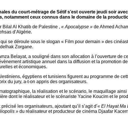
les du court-métrage de Sétif s’est ouverte jeudi soir avec
iens, notamment ceux connus dans le domaine de la product
 Bilal Al Khatib de Palestine ,
« Apocalypse »
de Ahmed Acham
ehsas d’Algérie.
on qui se déroule sous le slogan « Film pour demain » des ciné
bdelhak Zorgane.
a Belayat, a souligné dans son allocation à l’ouverture de cette
vènement artistique annuel dans la diffusion et la promotion de
turelles et économiques.
lestiniens, égyptiens et tunisiens figurent au programme de ce
ix du jury, a-t-on appris des organisateurs.
ématographique, la réalisation et le scénario, le maquillage ains
ière dont le réalisateur et le scénariste Yacine Koucim et le p
précisé les organisateurs, ajoutant qu’il s’agit d’
« El Hayat Ma
liopolis »
du réalisateur et producteur de cinéma Djaafar Kacem, e