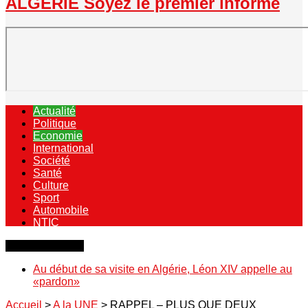
ALGERIE Soyez le premier informé
Actualité
Politique
Economie
International
Société
Santé
Culture
Sport
Automobile
NTIC
Dernière minute
Au début de sa visite en Algérie, Léon XIV appelle au
«pardon»
Accueil
>
A la UNE
>
RAPPEL – PLUS QUE DEUX