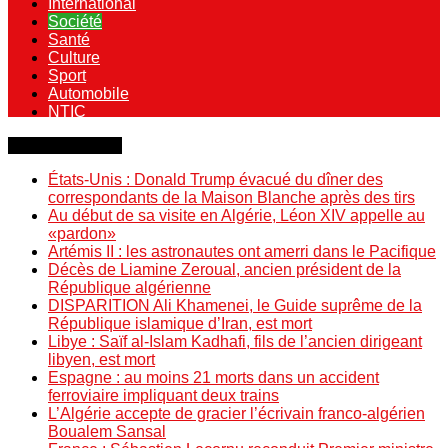
International
Société
Santé
Culture
Sport
Automobile
NTIC
Dernière minute
États-Unis : Donald Trump évacué du dîner des
correspondants de la Maison Blanche après des tirs
Au début de sa visite en Algérie, Léon XIV appelle au
«pardon»
Artémis II : les astronautes ont amerri dans le Pacifique
Décès de Liamine Zeroual, ancien président de la
République algérienne
DISPARITION Ali Khamenei, le Guide suprême de la
République islamique d’Iran, est mort
Libye : Saïf al-Islam Kadhafi, fils de l’ancien dirigeant
libyen, est mort
Espagne : au moins 21 morts dans un accident
ferroviaire impliquant deux trains
L’Algérie accepte de gracier l’écrivain franco-algérien
Boualem Sansal