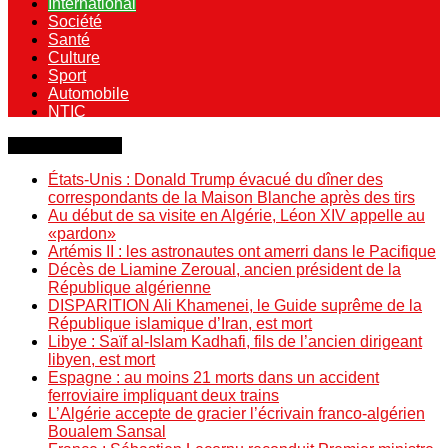
International
Société
Santé
Culture
Sport
Automobile
NTIC
Dernière minute
États-Unis : Donald Trump évacué du dîner des
correspondants de la Maison Blanche après des tirs
Au début de sa visite en Algérie, Léon XIV appelle au
«pardon»
Artémis II : les astronautes ont amerri dans le Pacifique
Décès de Liamine Zeroual, ancien président de la
République algérienne
DISPARITION Ali Khamenei, le Guide suprême de la
République islamique d’Iran, est mort
Libye : Saïf al-Islam Kadhafi, fils de l’ancien dirigeant
libyen, est mort
Espagne : au moins 21 morts dans un accident
ferroviaire impliquant deux trains
L’Algérie accepte de gracier l’écrivain franco-algérien
Boualem Sansal