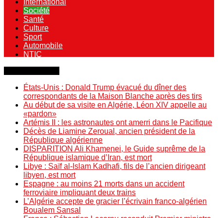
International
Société
Santé
Culture
Sport
Automobile
NTIC
Dernière minute
États-Unis : Donald Trump évacué du dîner des
correspondants de la Maison Blanche après des tirs
Au début de sa visite en Algérie, Léon XIV appelle au
«pardon»
Artémis II : les astronautes ont amerri dans le Pacifique
Décès de Liamine Zeroual, ancien président de la
République algérienne
DISPARITION Ali Khamenei, le Guide suprême de la
République islamique d’Iran, est mort
Libye : Saïf al-Islam Kadhafi, fils de l’ancien dirigeant
libyen, est mort
Espagne : au moins 21 morts dans un accident
ferroviaire impliquant deux trains
L’Algérie accepte de gracier l’écrivain franco-algérien
Boualem Sansal