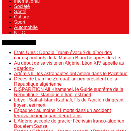
International
Société
Santé
Culture
Sport
Automobile
NTIC
Dernière minute
États-Unis : Donald Trump évacué du dîner des
correspondants de la Maison Blanche après des tirs
Au début de sa visite en Algérie, Léon XIV appelle au
«pardon»
Artémis II : les astronautes ont amerri dans le Pacifique
Décès de Liamine Zeroual, ancien président de la
République algérienne
DISPARITION Ali Khamenei, le Guide suprême de la
République islamique d’Iran, est mort
Libye : Saïf al-Islam Kadhafi, fils de l’ancien dirigeant
libyen, est mort
Espagne : au moins 21 morts dans un accident
ferroviaire impliquant deux trains
L’Algérie accepte de gracier l’écrivain franco-algérien
Boualem Sansal