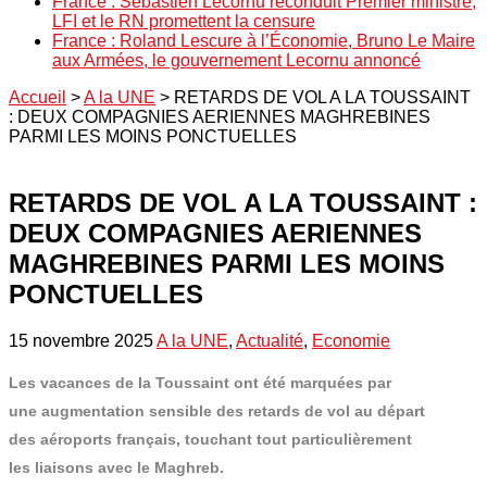
France : Sébastien Lecornu reconduit Premier ministre,
LFI et le RN promettent la censure
France : Roland Lescure à l’Économie, Bruno Le Maire
aux Armées, le gouvernement Lecornu annoncé
Accueil
>
A la UNE
>
RETARDS DE VOL A LA TOUSSAINT
: DEUX COMPAGNIES AERIENNES MAGHREBINES
PARMI LES MOINS PONCTUELLES
RETARDS DE VOL A LA TOUSSAINT :
DEUX COMPAGNIES AERIENNES
MAGHREBINES PARMI LES MOINS
PONCTUELLES
15 novembre 2025
A la UNE
,
Actualité
,
Economie
Les
vacances de la Toussaint
ont été marquées par
une
augmentation sensible des retards de vol
au départ
des
aéroports français
, touchant tout particulièrement
les
liaisons avec le Maghreb
.