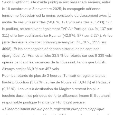
Selon Flightright, site d’aide juridique aux passagers aériens, entre
le 18 octobre et le 3 novembre 2025, la compagnie aérienne
tunisienne
Nouvelair
est la moins ponctuelle du classement avec la
moitié de ses vols retardés (50,6 %, 121 vols retardés sur 239). Sur
le podium, se retrouvent également TAP Air Portugal (44 %, 137 sur
311) et la low cost irlandaise Ryanair (42,9 %, 977 sur 2 274). Arrive
juste derrière la low cost britannique easyJet (41,70 %, 1959 sur
4698). Et les compagnies aériennes historiques ne sont pas
épargnées : Air France affiche 33,9 % de retards sur ses 8 339 vols
opérés pendant les vacances de la Toussaint, tandis que British
Airways atteint 36,9 % sur 457 vols.
Pour les retards de plus de 3 heures,
Tunisair
enregistre la plus
haute proportion (3,07 %), suivie de Nouvelair (0,84 %) et Pegasus
(0,76 %). Les vols à destination du Maghreb restent les plus
touchés durant les périodes de forte affluence. Imane El Bouanani,
responsable juridique France de Flightright précise :
«
L’indemnisation prévue par le règlement européen s’applique