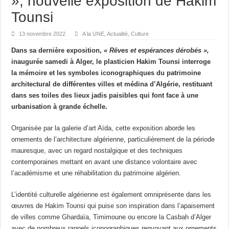
», nouvelle exposition de Hakim
Tounsi
13 novembre 2022
A la UNE
,
Actualité
,
Culture
Dans sa dernière exposition,
« Rêves et espérances dérobés »,
inaugurée samedi à Alger, le plasticien Hakim Tounsi interroge
la mémoire et les symboles iconographiques du patrimoine
architectural de différentes villes et médina d’Algérie, restituant
dans ses toiles des lieux jadis paisibles qui font face à une
urbanisation à grande échelle.
Organisée par la galerie d’art Aïda, cette exposition aborde les
ornements de l’architecture algérienne, particulièrement de la période
mauresque, avec un regard nostalgique et des techniques
contemporaines mettant en avant une distance volontaire avec
l’académisme et une réhabilitation du patrimoine algérien.
L’identité culturelle algérienne est également omniprésente dans les
œuvres de Hakim Tounsi qui puise son inspiration dans l’apaisement
de villes comme Ghardaïa, Timimoune ou encore la Casbah d’Alger
avec de nombreux rappels iconographiques renvoyant aux ornements