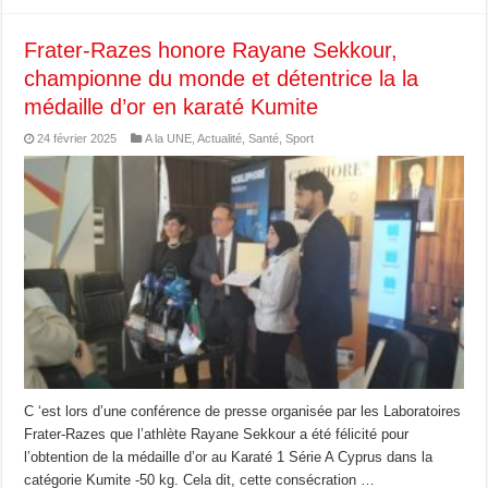
Frater-Razes honore Rayane Sekkour,
championne du monde et détentrice la la
médaille d’or en karaté Kumite
24 février 2025
A la UNE
,
Actualité
,
Santé
,
Sport
C ‘est lors d’une conférence de presse organisée par les Laboratoires
Frater-Razes que l’athlète Rayane Sekkour a été félicité pour
l’obtention de la médaille d’or au Karaté 1 Série A Cyprus dans la
catégorie Kumite -50 kg. Cela dit, cette consécration …