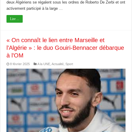
deux Algériens se régalent sous les ordres de Roberto De Zerbi et ont
activement participé à la large …
Lire ...
« On connaît le lien entre Marseille et
l’Algérie » : le duo Gouiri-Bennacer débarque
à l’OM
8 février 2025
A la UNE
,
Actualité
,
Sport