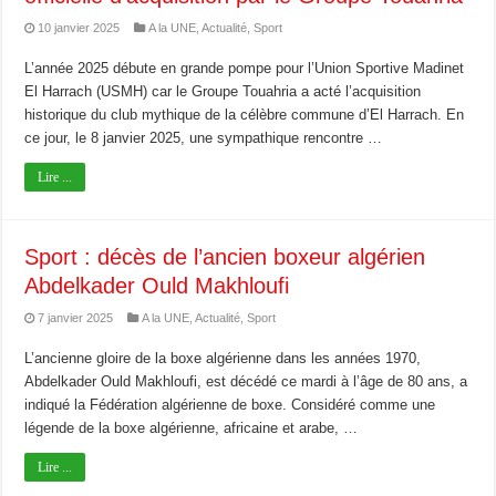
10 janvier 2025
A la UNE
,
Actualité
,
Sport
L’année 2025 débute en grande pompe pour l’Union Sportive Madinet
El Harrach (USMH) car le Groupe Touahria a acté l’acquisition
historique du club mythique de la célèbre commune d’El Harrach. En
ce jour, le 8 janvier 2025, une sympathique rencontre …
Lire ...
Sport : décès de l’ancien boxeur algérien
Abdelkader Ould Makhloufi
7 janvier 2025
A la UNE
,
Actualité
,
Sport
L’ancienne gloire de la boxe algérienne dans les années 1970,
Abdelkader Ould Makhloufi, est décédé ce mardi à l’âge de 80 ans, a
indiqué la Fédération algérienne de boxe. Considéré comme une
légende de la boxe algérienne, africaine et arabe, …
Lire ...