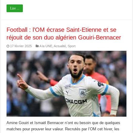
Lire ...
Football : l’OM écrase Saint-Etienne et se
réjouit de son duo algérien Gouiri-Bennacer
17 février 2025
A la UNE
,
Actualité
,
Sport
Amine Gouiri et Ismaël Bennacer n’ont eu besoin que de quelques
matches pour prouver leur valeur. Recrutés par l’OM cet hiver, les