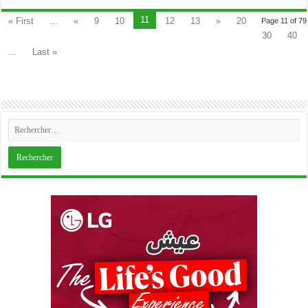
11
« First
...
«
9
10
12
13
»
20
Page 11 of 79
30
40
...
Last »