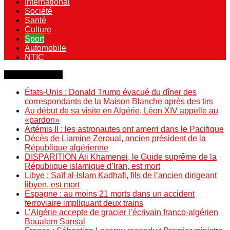
International
Société
Santé
Culture
Sport
Automobile
NTIC
Dernière minute
États-Unis : Donald Trump évacué du dîner des
correspondants de la Maison Blanche après des tirs
Au début de sa visite en Algérie, Léon XIV appelle au
«pardon»
Artémis II : les astronautes ont amerri dans le Pacifique
Décès de Liamine Zeroual, ancien président de la
République algérienne
DISPARITION Ali Khamenei, le Guide suprême de la
République islamique d’Iran, est mort
Libye : Saïf al-Islam Kadhafi, fils de l’ancien dirigeant
libyen, est mort
Espagne : au moins 21 morts dans un accident
ferroviaire impliquant deux trains
L’Algérie accepte de gracier l’écrivain franco-algérien
Boualem Sansal