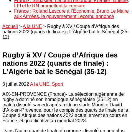
France : Sébastien Lecornu reconduit Premier ministre,
LFI et le RN promettent la censure
France : Roland Lescure à l’Économie, Bruno Le Maire
aux Armées, le gouvernement Lecornu annoncé
Accueil
>
A la UNE
>
Rugby à XV / Coupe d’Afrique des
nations 2022 (quarts de finale) : L’Algérie bat le Sénégal (35-
12)
Rugby à XV / Coupe d’Afrique des
nations 2022 (quarts de finale) :
L’Algérie bat le Sénégal (35-12)
3 juillet 2022
A la UNE
,
Sport
AIX-EN-PROVENCE (France)- La sélection algérienne de
rugby a dominé son homologue sénégalaise (35-12) en
match disputé samedi après-midi au stade Maurice David
d’Aix-en-Provence, pour le compte des quarts de finale de la
Coupe d’Afrique des nations 2022 actuellement en cours en
France, et qualificative au mondial 2023.
Dans l’autre quart de finale du groupe, disputé un peu plus