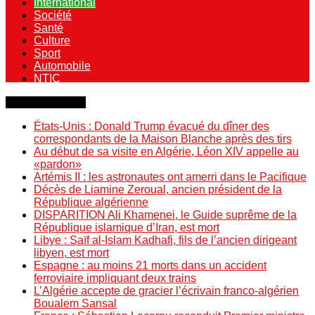
International
Société
Santé
Culture
Sport
Automobile
NTIC
Dernière minute
États-Unis : Donald Trump évacué du dîner des
correspondants de la Maison Blanche après des tirs
Au début de sa visite en Algérie, Léon XIV appelle au
«pardon»
Artémis II : les astronautes ont amerri dans le Pacifique
Décès de Liamine Zeroual, ancien président de la
République algérienne
DISPARITION Ali Khamenei, le Guide suprême de la
République islamique d’Iran, est mort
Libye : Saïf al-Islam Kadhafi, fils de l’ancien dirigeant
libyen, est mort
Espagne : au moins 21 morts dans un accident
ferroviaire impliquant deux trains
L’Algérie accepte de gracier l’écrivain franco-algérien
Boualem Sansal