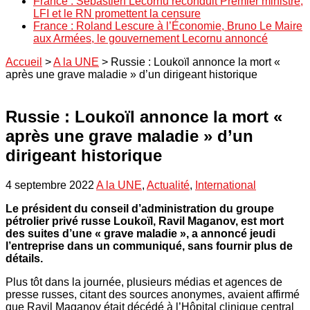
France : Sébastien Lecornu reconduit Premier ministre,
LFI et le RN promettent la censure
France : Roland Lescure à l’Économie, Bruno Le Maire
aux Armées, le gouvernement Lecornu annoncé
Accueil
>
A la UNE
>
Russie : Loukoïl annonce la mort «
après une grave maladie » d’un dirigeant historique
Russie : Loukoïl annonce la mort «
après une grave maladie » d’un
dirigeant historique
4 septembre 2022
A la UNE
,
Actualité
,
International
Le président du conseil d’administration du groupe
pétrolier privé russe Loukoïl, Ravil Maganov, est mort
des suites d’une « grave maladie », a annoncé jeudi
l’entreprise dans un communiqué, sans fournir plus de
détails.
Plus tôt dans la journée, plusieurs médias et agences de
presse russes, citant des sources anonymes, avaient affirmé
que Ravil Maganov était décédé à l’Hôpital clinique central