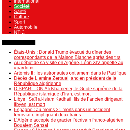
International
Société
Santé
Culture
Sport
Automobile
NTIC
Dernière minute
États-Unis : Donald Trump évacué du dîner des
correspondants de la Maison Blanche après des tirs
Au début de sa visite en Algérie, Léon XIV appelle au
«pardon»
Artémis II : les astronautes ont amerri dans le Pacifique
Décès de Liamine Zeroual, ancien président de la
République algérienne
DISPARITION Ali Khamenei, le Guide suprême de la
République islamique d’Iran, est mort
Libye : Saïf al-Islam Kadhafi, fils de l’ancien dirigeant
libyen, est mort
Espagne : au moins 21 morts dans un accident
ferroviaire impliquant deux trains
L’Algérie accepte de gracier l’écrivain franco-algérien
Boualem Sansal