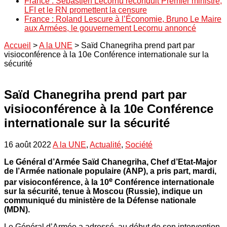
France : Sébastien Lecornu reconduit Premier ministre,
LFI et le RN promettent la censure
France : Roland Lescure à l’Économie, Bruno Le Maire
aux Armées, le gouvernement Lecornu annoncé
Accueil
>
A la UNE
>
Saïd Chanegriha prend part par
visioconférence à la 10e Conférence internationale sur la
sécurité
Saïd Chanegriha prend part par
visioconférence à la 10e Conférence
internationale sur la sécurité
16 août 2022
A la UNE
,
Actualité
,
Société
Le Général d’Armée Saïd Chanegriha, Chef d’Etat-Major
de l’Armée nationale populaire (ANP), a pris part, mardi,
e
par visioconférence, à la 10
Conférence internationale
sur la sécurité, tenue à Moscou (Russie), indique un
communiqué du ministère de la Défense nationale
(MDN).
Le Général d’Armée a adressé, au début de son intervention,