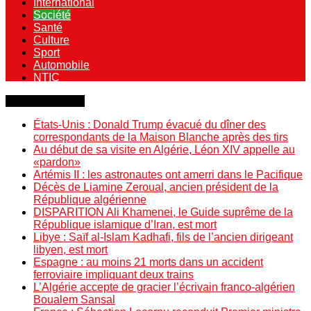
International
Société
Santé
Culture
Sport
Automobile
NTIC
Dernière minute
États-Unis : Donald Trump évacué du dîner des
correspondants de la Maison Blanche après des tirs
Au début de sa visite en Algérie, Léon XIV appelle au
«pardon»
Artémis II : les astronautes ont amerri dans le Pacifique
Décès de Liamine Zeroual, ancien président de la
République algérienne
DISPARITION Ali Khamenei, le Guide suprême de la
République islamique d’Iran, est mort
Libye : Saïf al-Islam Kadhafi, fils de l’ancien dirigeant
libyen, est mort
Espagne : au moins 21 morts dans un accident
ferroviaire impliquant deux trains
L’Algérie accepte de gracier l’écrivain franco-algérien
Boualem Sansal