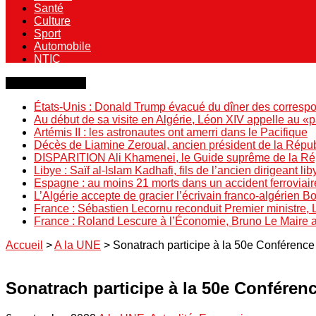
Santé
Culture
Sport
Automobile
NTIC
Dernière minute
États-Unis : Donald Trump évacué du dîner des correspo
Au début de sa visite en Algérie, Léon XIV appelle au «
Artémis II : les astronautes ont amerri dans le Pacifique
Décès de Liamine Zeroual, ancien président de la Répu
DISPARITION Ali Khamenei, le Guide suprême de la Répu
Libye : Saïf al-Islam Kadhafi, fils de l’ancien dirigeant lib
Espagne : au moins 21 morts dans un accident ferroviair
L’Algérie accepte de gracier l’écrivain franco-algérien 
France : Sébastien Lecornu reconduit Premier ministre, 
France : Roland Lescure à l’Économie, Bruno Le Maire
Accueil
>
A la UNE
>
Sonatrach participe à la 50e Conférence 
Sonatrach participe à la 50e Conférenc