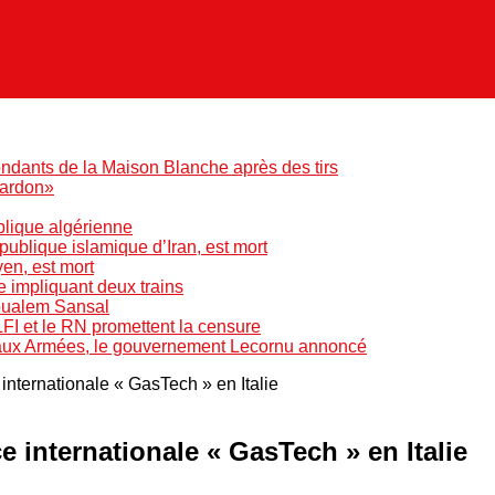
ndants de la Maison Blanche après des tirs
pardon»
blique algérienne
blique islamique d’Iran, est mort
yen, est mort
e impliquant deux trains
Boualem Sansal
LFI et le RN promettent la censure
 aux Armées, le gouvernement Lecornu annoncé
internationale « GasTech » en Italie
e internationale « GasTech » en Italie