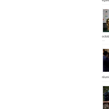
égal
octob
…
réuni