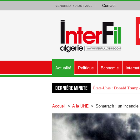
Contact
VENDREDI 7 AOÛT 2026
Actualité
Politique
Economie
Internat
Dernière minute
États-Unis : Donald Trump é
Accueil
>
A la UNE
>
Sonatrach : un incendie 