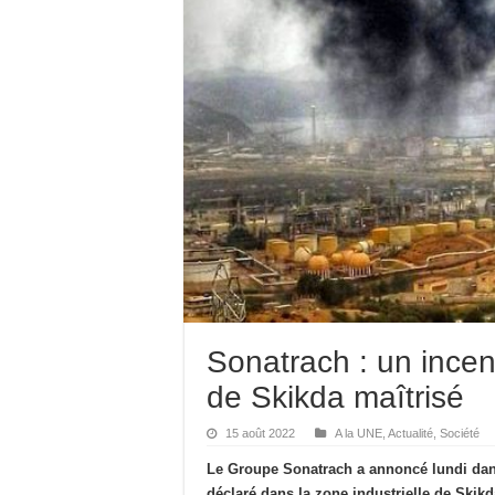
Sonatrach : un incen
de Skikda maîtrisé
15 août 2022
A la UNE
,
Actualité
,
Société
Le Groupe Sonatrach a annoncé lundi dan
déclaré dans la zone industrielle de Skikd