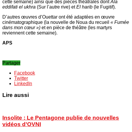
cette semaine) ainsi que des pièces théâtrales dont
Ala
eddifati el ukhra
(Sur l’autre rive) et
El harib
(le Fugitif).
D’autres œuvres d’Ouettar ont été adaptées en œuvre
cinématographique (la nouvelle de Noua du recueil
« Fumée
dans mon cœur »)
et en pièce de théâtre (les martyrs
reviennent cette semaine).
APS
Partager
Facebook
Twitter
LinkedIn
Lire aussi
Insolite : Le Pentagone publie de nouvelles
vidéos d’OVNI