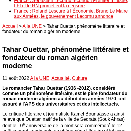
France : Sébastien Lecornu reconduit Premier ministre,
LFI et le RN promettent la censure
France : Roland Lescure à l’Économie, Bruno Le Maire
aux Armées, le gouvernement Lecornu annoncé
Accueil
>
A la UNE
>
Tahar Ouettar, phénomène littéraire et
fondateur du roman algérien moderne
Tahar Ouettar, phénomène littéraire et
fondateur du roman algérien
moderne
11 août 2022
A la UNE
,
Actualité
,
Culture
Le romancier Tahar Ouettar (1936 -2012), considéré
comme un phénomène littéraire, est le père fondateur du
roman moderne algérien au début des années 1970, ont
assuré à l’APS des universitaires et des intellectuels.
Le critique littéraire et journaliste Kamel Bounaâsse a ainsi
relevé que Ouettar, natif de la ville de Sedrata (Souk Ahras)
e
dont le 10
anniversaire de la mort sera commémoré le 12
août courant, représente un phénomène littéraire et fut avec