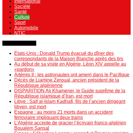
International
Société
Santé
Culture
Sport
Automobile
NTIC
Dernière minute
États-Unis : Donald Trump évacué du dîner des
correspondants de la Maison Blanche après des tirs
Au début de sa visite en Algérie, Léon XIV appelle au
«pardon»
Artémis II : les astronautes ont amerri dans le Pacifique
Décès de Liamine Zeroual, ancien président de la
République algérienne
DISPARITION Ali Khamenei, le Guide suprême de la
République islamique d’Iran, est mort
Libye : Saïf al-Islam Kadhafi, fils de l’ancien dirigeant
libyen, est mort
Espagne : au moins 21 morts dans un accident
ferroviaire impliquant deux trains
L’Algérie accepte de gracier l’écrivain franco-algérien
Boualem Sansal