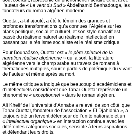
l’auteur de
« Le vent du Sud »
Abdelhamid Benhadouga, les
fondateurs du roman algérien moderne.
Ouettar, a-t-il ajouté, a été le témoin des grandes et
profondes transformations qu’a connues l’Algérie sur les
plans politique, social et culturel, et son style narratif est
passé du réalisme naturel au réalisme intellectuel en
passant par le réalisme socialiste et le réalisme critique.
Pour Bounaâsse, Ouettar est
« le père spirituel de la
narration réaliste algérienne »
qui a sorti la littérature
algérienne vers le champ arabe au travers de romans à
thématiques multiples, source parfois de polémique du vivant
de l’auteur et même après sa mort.
Le même critique a indiqué que beaucoup d’académiciens et
d’intellectuels considèrent que Tahar Ouettar représente un
phénomène
« exceptionnel »
dans le roman algérien.
Ali Khefif de l’université d’Annaba a relevé, de son côté, que
Tahar Ouettar, fondateur de l’association « El Djahidhia », a
toujours été un fervent défenseur de l’unité nationale et un
« intellectuel organique »
en interaction continue avec les
différentes catégories sociales, sensible à leurs aspirations
et défendant leurs droits.