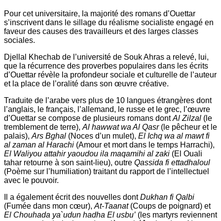
Pour cet universitaire, la majorité des romans d’Ouettar
s’inscrivent dans le sillage du réalisme socialiste engagé en
faveur des causes des travailleurs et des larges classes
sociales.
Djellal Khechab de l’université de Souk Ahras a relevé, lui,
que la récurrence des proverbes populaires dans les écrits
d’Ouettar révèle la profondeur sociale et culturelle de l’auteur
et la place de l’oralité dans son œuvre créative.
Traduite de l’arabe vers plus de 10 langues étrangères dont
l’anglais, le français, l’allemand, le russe et le grec, l’œuvre
d’Ouettar se compose de plusieurs romans dont
Al Zilzal
(le
tremblement de terre),
Al hawwat wa Al Qasr
(le pêcheur et le
palais),
Ars Bghal
(Noces d’un mulet),
El Ichq wa al mawt fi
al zaman al Harachi
(Amour et mort dans le temps Harrachi),
El Waliyou attahir yaoudou ila maqamihi al zaki
(El Ouali
tahar retourne à son saint-lieu), outre
Qassida fi ettadhaloul
(Poème sur l’humiliation) traitant du rapport de l’intellectuel
avec le pouvoir.
Il a également écrit des nouvelles dont
Dukhan fi Qalbi
(Fumée dans mon cœur),
At-Taanat
(Coups de poignard) et
El Chouhada ya`udun hadha El usbu’
(les martyrs reviennent