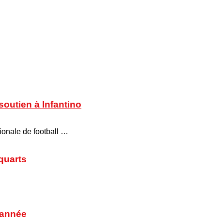
soutien à Infantino
tionale de football …
 quarts
’année