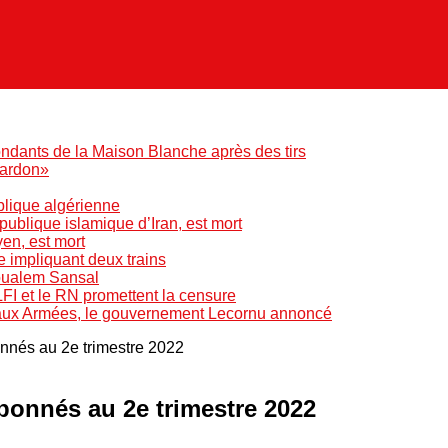
ndants de la Maison Blanche après des tirs
pardon»
blique algérienne
blique islamique d’Iran, est mort
yen, est mort
e impliquant deux trains
Boualem Sansal
LFI et le RN promettent la censure
 aux Armées, le gouvernement Lecornu annoncé
onnés au 2e trimestre 2022
abonnés au 2e trimestre 2022