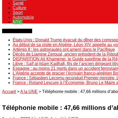
Santé
Culture
Sport
Automobile
NTIC
Dernière minute
États-Unis : Donald Trump évacué du dîner des correspo
Au début de sa visite en Algérie, Léon XIV appelle au «
Artémis II : les astronautes ont amerri dans le Pacifique
Décès de Liamine Zeroual, ancien président de la Répu
DISPARITION Ali Khamenei, le Guide suprême de la Répu
Libye : Saïf al-Islam Kadhafi, fils de l’ancien dirigeant lib
Espagne : au moins 21 morts dans un accident ferroviair
L’Algérie accepte de gracier l’écrivain franco-algérien 
France : Sébastien Lecornu reconduit Premier ministre, 
France : Roland Lescure à l’Économie, Bruno Le Maire
Accueil
>
A la UNE
>
Téléphonie mobile : 47,66 millions d’ab
Téléphonie mobile : 47,66 millions d’