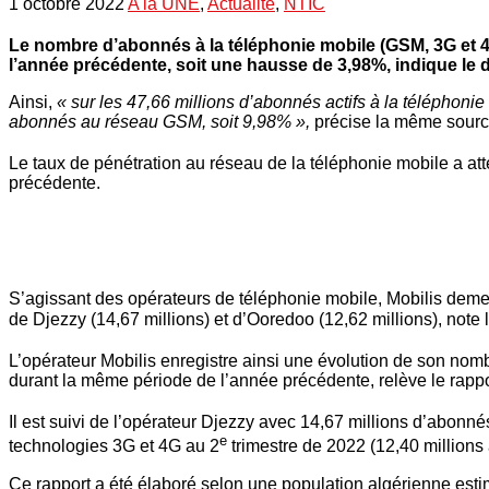
1 octobre 2022
A la UNE
,
Actualité
,
NTIC
Le nombre d’abonnés à la téléphonie mobile (GSM, 3G et 4G)
l’année précédente, soit une hausse de 3,98%, indique le 
Ainsi,
« sur les 47,66 millions d’abonnés actifs à la téléphon
abonnés au réseau GSM, soit 9,98% »,
précise la même sourc
Le taux de pénétration au réseau de la téléphonie mobile a att
précédente.
S’agissant des opérateurs de téléphonie mobile, Mobilis dem
de Djezzy (14,67 millions) et d’Ooredoo (12,62 millions), not
L’opérateur Mobilis enregistre ainsi une évolution de son no
durant la même période de l’année précédente, relève le rappo
Il est suivi de l’opérateur Djezzy avec 14,67 millions d’abonné
e
technologies 3G et 4G au 2
trimestre de 2022 (12,40 millions
Ce rapport a été élaboré selon une population algérienne esti