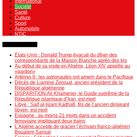
International
Société
Santé
Culture
Sport
Automobile
NTIC
Dernière minute
États-Unis : Donald Trump évacué du dîner des
correspondants de la Maison Blanche après des tirs
Au début de sa visite en Algérie, Léon XIV appelle au
«pardon»
Artémis II : les astronautes ont amerri dans le Pacifique
Décès de Liamine Zeroual, ancien président de la
République algérienne
DISPARITION Ali Khamenei, le Guide suprême de la
République islamique d’Iran, est mort
Libye : Saïf al-Islam Kadhafi, fils de l’ancien dirigeant
libyen, est mort
Espagne : au moins 21 morts dans un accident
ferroviaire impliquant deux trains
L’Algérie accepte de gracier l’écrivain franco-algérien
Boualem Sansal