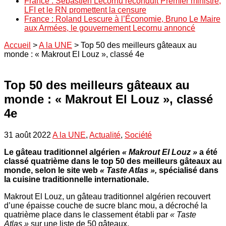
France : Sébastien Lecornu reconduit Premier ministre,
LFI et le RN promettent la censure
France : Roland Lescure à l’Économie, Bruno Le Maire
aux Armées, le gouvernement Lecornu annoncé
Accueil
>
A la UNE
>
Top 50 des meilleurs gâteaux au
monde : « Makrout El Louz », classé 4e
Top 50 des meilleurs gâteaux au
monde : « Makrout El Louz », classé
4e
31 août 2022
A la UNE
,
Actualité
,
Société
Le gâteau traditionnel algérien
« Makrout El Louz »
a été
classé quatrième dans le top 50 des meilleurs gâteaux au
monde, selon le site web
« Taste Atlas »,
spécialisé dans
la cuisine traditionnelle internationale.
Makrout El Louz, un gâteau traditionnel algérien recouvert
d’une épaisse couche de sucre blanc mou, a décroché la
quatrième place dans le classement établi par
« Taste
Atlas »
sur une liste de 50 gâteaux.