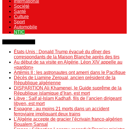
International
Société
Santé
Culture
Sport
Automobile
NTIC
Dernière minute
États-Unis : Donald Trump évacué du dîner des
correspondants de la Maison Blanche après des tirs
Au début de sa visite en Algérie, Léon XIV appelle au
«pardon»
Artémis II : les astronautes ont amerri dans le Pacifique
Décès de Liamine Zeroual, ancien président de la
République algérienne
DISPARITION Ali Khamenei, le Guide suprême de la
République islamique d’Iran, est mort
Libye : Saïf al-Islam Kadhafi, fils de l’ancien dirigeant
libyen, est mort
Espagne : au moins 21 morts dans un accident
ferroviaire impliquant deux trains
L’Algérie accepte de gracier l’écrivain franco-algérien
Boualem Sansal